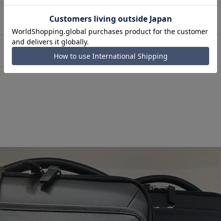
て
使用。
。
ートします。