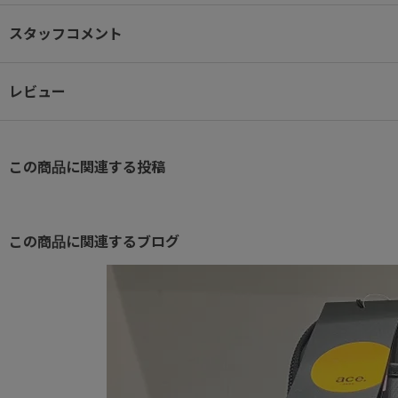
※参考収納寸法
A3ファイル：W43.6×H31.3cm
スタッフコメント
15.6インチノートPC：W38.5×H26.5×D2.7cm
レビュー
● 新ハーネス形状(ユニバーサルハーネス)
自社計測データをベースに、より多くのユーザーの身体にフィットし
負荷を軽減するショルダーハーネスを開発。
この商品に関連する投稿
● バーテクト® 搭載ポケット
前面ポケットには抗ウイルス・抗菌加工を施したバーテクト®生地を
この商品に関連するブログ
● オーガナイザーポケット
内部に仕切り付きポケットを設置し、脱着可能なキーホルダーを付属
細々とした小物を効率的に整理できます。
● セットアップ機能
スーツケースのプルドライブハンドルに固定できる設計。
移動中のバッグのずれやふらつきを抑え、ビジネス出張を快適にサポ