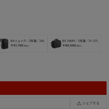
B4 3WAY／2気室／21-27L
B4リュック／2気室／24L
￥60,500
￥51,700
シェアする