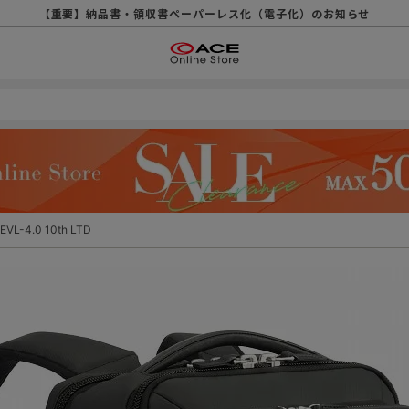
【重要】天候不良や交通状況・物量増等に伴う配送への影響について
【重要】納品書・領収書ペーパーレス化（電子化）のお知らせ
【重要】令和８年熊本地震に伴う配送への影響について
【重要】SNSのなりすまし詐欺にご注意ください
【重要】各種メールが届かない場合に関しまして
【重要】悪質な詐欺サイトにご注意ください
【重要】お問い合わせのご対応に関しまして
EVL-4.0 10th LTD