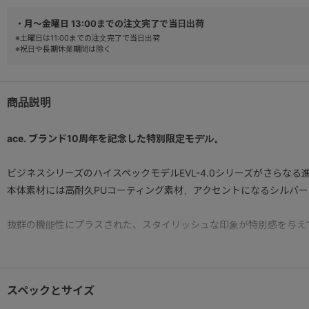
・月～金曜日 13:00までの注文完了で当日出荷
※土曜日は11:00までの注文完了で当日出荷
※祝日や長期休業期間は除く
商品説明
ace. ブランド10周年を記念した特別限定モデル。
ビジネスシリーズのハイスペックモデルEVL-4.0シリーズがさらなる
本体素材には高耐久PUコーティング素材、アクセントになるシルバ
抜群の機能性にプラスされた、スタイリッシュな印象が特別感を与え
● A3ファイル/15.6インチノートPC収納
15.6インチノートPCはもちろん、書類やタブレット等も安定して収
スペックとサイズ