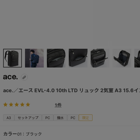
ace.／エース EVL-4.0 10th LTD リュック 2気室 A3 15
1件
A3
セットアップ
PC
撥水
PC
限定
カラー
01：ブラック