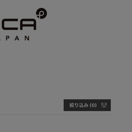
絞り込み (
0
)