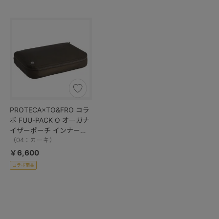
PROTECA×TO&FRO コラ
ボ FUU-PACK O オーガナ
イザーポーチ インナーポ
ーチ 軽量 撥水加工 13013
（04：カーキ）
￥6,600
コラボ商品