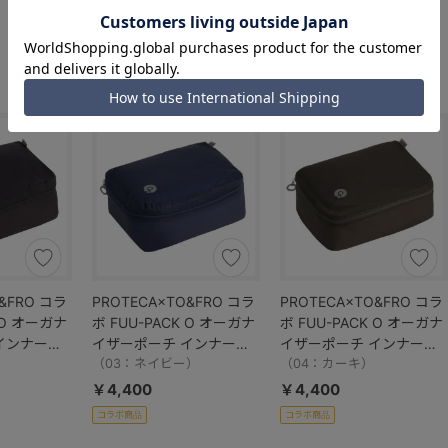
9
件あります
&FRO コラ
PROTECA×TO&FRO コラ
PROTECA×TO&FRO コラ
 O オーガナ
ボ FUU-PACK O オーガナ
ボ FUU-PACK O オーガナ
インナーポ
イザーポーチ インナーポ
イザーポーチ インナーポ
工 13011
）
ーチ 軽量 撥水加工 13011
（03：ネイビー）
ーチ 軽量 撥水加工 13011
（04：カーキ）
￥4,400
￥4,400
コラボ商品
コラボ商品