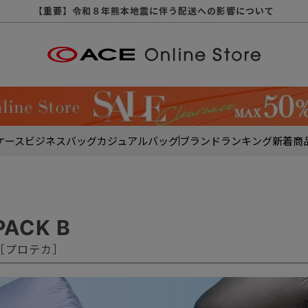
【重要】天候不良や交通状況・物量増等に伴う配送への影響について
【重要】納品書・領収書ペーパーレス化（電子化）のお知らせ
【重要】令和８年熊本地震に伴う配送への影響について
【重要】SNSのなりすまし詐欺にご注意ください
【重要】各種メールが届かない場合に関しまして
【重要】悪質な詐欺サイトにご注意ください
【重要】お問い合わせのご対応に関しまして
ケース
ビジネスバッグ
カジュアルバッグ
ブランド
ランキング
新着商
PACK B
A［プロテカ］