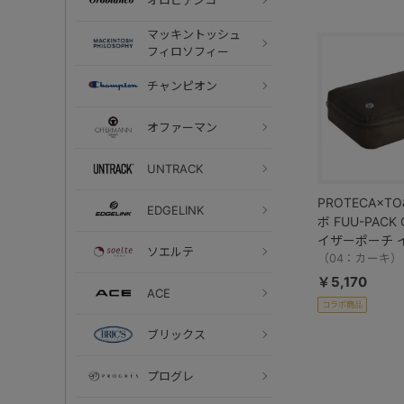
マッキントッシュ
フィロソフィー
チャンピオン
オファーマン
UNTRACK
PROTECA×TO
EDGELINK
ボ FUU-PACK
イザーポーチ 
ソエルテ
ーチ 軽量 撥水加
（04：カーキ）
￥5,170
ACE
コラボ商品
ブリックス
プログレ