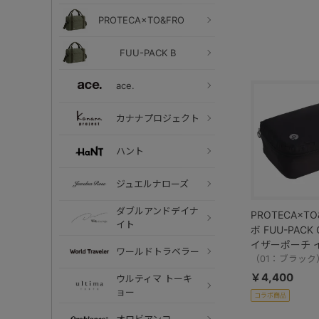
PROTECA×TO&FRO
FUU-PACK B
ace.
カナナプロジェクト
ハント
ジュエルナローズ
ダブルアンドデイナ
PROTECA×TO
イト
ボ FUU-PACK
イザーポーチ 
ワールドトラベラー
ーチ 軽量 撥水加
（01：ブラック
￥4,400
ウルティマ トーキ
ョー
コラボ商品
オロビアンコ