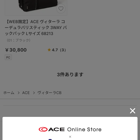
【WEB限定】ACE ヴィターラ コ
ーデュラバリスティック 3WAY バ
ックパック Lサイズ 68213
（01：ブラック）
￥30,800
4.7
（3）
PC
3
件あります
ホーム
ACE
ヴィターラCB
PC
スマートフォン