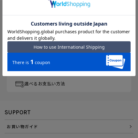
月～金曜 13時／土曜 11時
までのご注文完了で「当日出荷」
3,300円以上のご購入で
「送料無料」
エース直営ならではの
「アフターサービス」
会員登録でさらに
「便利にお得にお買い物」を
選べるお支払い方法
SUPPORT
お買い物ガイド