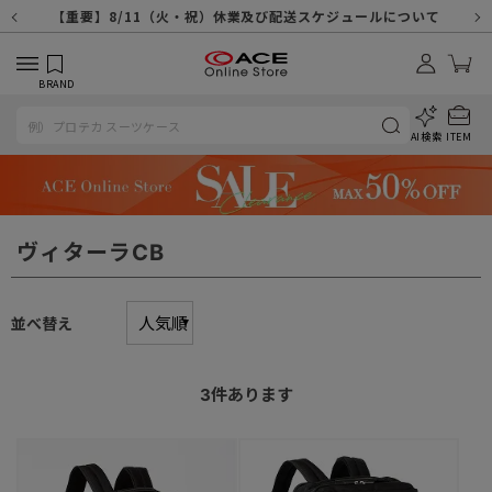
【重要】天候不良や交通状況・物量増等に伴う配送への影響について
【重要】納品書・領収書ペーパーレス化（電子化）のお知らせ
【重要】8/11（火・祝）休業及び配送スケジュールについて
【重要】令和８年熊本地震に伴う配送への影響について
【重要】SNSのなりすまし詐欺にご注意ください
【重要】各種メールが届かない場合に関しまして
【重要】悪質な詐欺サイトにご注意ください
【重要】お問い合わせのご対応に関しまして
BRAND
AI検索
ITEM
ヴィターラCB
並べ替え
3
件あります