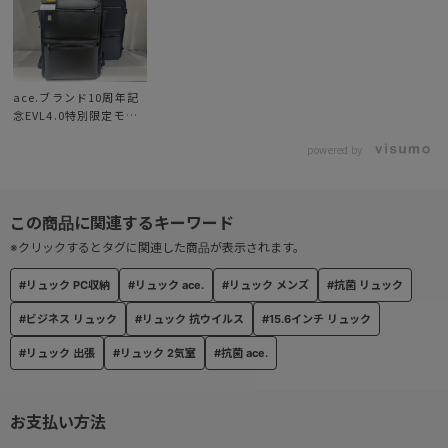
● バーテクト® 搭載ポケット
前面ポケットには抗ウイルス・抗菌加工を施したバーテクト®生地
を使用。
ace.ブランド10周年記
● オーガナイザーポケット
念EVL4.0特別限定モデ
ル
内部に仕切り付きポケットを設置し、脱着可能なキーホルダーを付
powered by
属。
細々とした小物を効率的に整理できます。
● セットアップ機能
※クリックするとタグに関連した商品が表示されます。
スーツケースのプルドライブハンドルに固定できる設計。
#リュック PC収納
#リュック ace.
#リュック メンズ
#抗菌 リュック
移動中のバッグのずれやふらつきを抑え、ビジネス出張を快適にサ
ポートします。
#ビジネス リュック
#リュック 抗ウイルス
#15.6インチ リュック
#リュック 出張
#リュック 2気室
#抗菌 ace.
お支払い方法