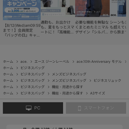
通勤も、お出かけ
必要な機能を無駄な
シーンもジ
【8/12(Wed)am09:59
も、夏をもっとスマ
くまとめたミニマル
も超えてい
まで！】会員限定
ートに！『高機能レ
デザイン『シルパッ
から旅まで
『バッグの日』キャン
ディースバッグ・コ
ク』
『スタイル
ペーン
レクション』
ョン』
ホーム
ace.
エース ジーンレーベル
ace.10th Anniversary モデル
ホーム
ビジネスバッグ
ホーム
ビジネスバッグ
メンズビジネスバッグ
ホーム
ビジネスバッグ
メンズビジネスバッグ
ビジネスリュック
ホーム
ビジネスバッグ
機能・用途から探す
ホーム
ビジネスバッグ
機能・用途から探す
A3サイズ
PC
スマートフォン