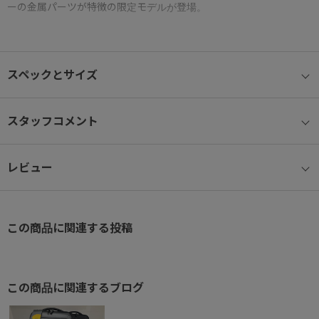
ーの金属パーツが特徴の限定モデルが登場。
抜群の機能性にプラスされた、スタイリッシュな印象が特別感を与
えてくれます。
スペックとサイズ
● A3ファイル/15.6インチノートPC収納
15.6インチノートPCはもちろん、書類やタブレット等も安定して収
スタッフコメント
納可能です。
レビュー
※参考収納寸法
A3ファイル：W43.6×H31.3cm
15.6インチノートPC：W38.5×H26.5×D2.7cm
この商品に関連する投稿
● 新ハーネス形状(ユニバーサルハーネス)
自社計測データをベースに、より多くのユーザーの身体にフィット
して
この商品に関連するブログ
負荷を軽減するショルダーハーネスを開発。