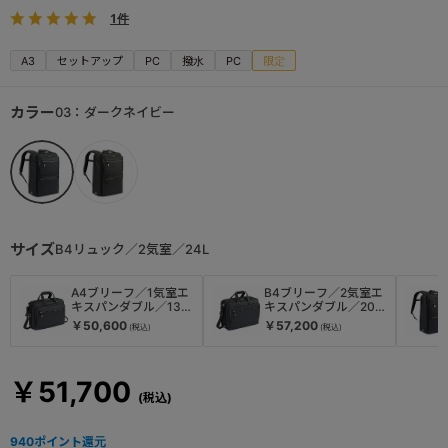
1件
A3
セットアップ
PC
撥水
PC
限定
カラー
03：ダークネイビー
サイズ
B4リュック／2気室／24L
A4ブリーフ／1気室エ
B4ブリーフ／2気室エ
キスパンダブル／13-
キスパンダブル／20-
17L
25L
￥50,600
￥57,200
￥51,700
940
ポイント還元