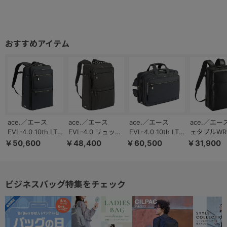
ace.／エース
ace.／エース
ace.／エース
ace.／エー
EVL-4.0 10th LTD
EVL-4.0 リュック
EVL-4.0 10th LTD
ェタブルWR
リュック 2気室 B4
2気室 A3 15.6イ
3WAY 2気室 エキ
ネスリュック
￥50,600
￥48,400
￥60,500
￥31,900
15.6インチPC ビ
ンチPC ビジネス
スパンダブル B4
サイズ 15.
ジネスバッグ
バッグ 68307
15.6インチPC ビ
19/23L 686
68953
ジネスバッグ
68955
ビジネスバッグ特集をチェック