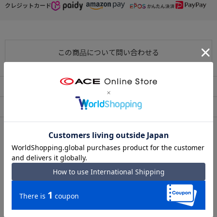
クレジットカード
この商品について問い合わせる
出荷・配送について
返品・交換について
アフターサービス
お買い物ガイド
シリーズについて
ace. 『EVL-4.0 10th LTD』 （エース イーブイエル 4.0
20th LTD）
ブランドを代表するEVLシリーズのより『ace.』ブランド
10周年を記念した特別モデルが登場。
既存のEVL-4.0シリーズの使いやすさはそのままに、耐久性
の高いPUコーティング素材・耐久性や滑らかさに特化した