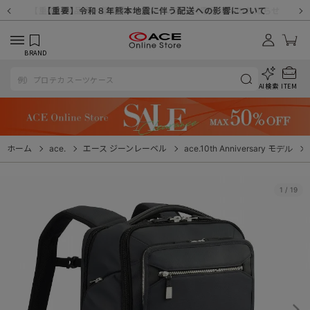
【重要】天候不良や交通状況・物量増等に伴う配送への影響について
【重要】納品書・領収書ペーパーレス化（電子化）のお知らせ
【重要】8/11（火・祝）休業及び配送スケジュールについて
【重要】令和８年熊本地震に伴う配送への影響について
【重要】SNSのなりすまし詐欺にご注意ください
【重要】各種メールが届かない場合に関しまして
【重要】悪質な詐欺サイトにご注意ください
【重要】お問い合わせのご対応に関しまして
BRAND
AI検索
ITEM
ホーム
ace.
エース ジーンレーベル
ace.10th Anniversary モデル
1
/
19