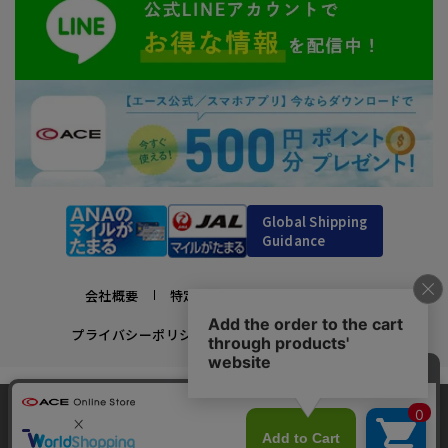
Global Shipping
Guidance
会社概要
特定商取引法に基づく表示
プライバシーポリシー
利用規約
採用情報
かばんの総合メーカー、エース公式サイト
当サイトでは、サイトの利便性向上のため、クッ
スーツケースビジネスバッグ直営店ならではの豊富なラインナップでご紹介！
キー(Cookie)を使用しています。クッキーについ
承諾する
充実のアフターサービス・豊富な品揃え・安心のメーカー直営ストア
最近、3人がこの商品をカートに入れました