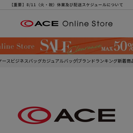
【重要】天候不良や交通状況・物量増等に伴う配送への影響について
【重要】納品書・領収書ペーパーレス化（電子化）のお知らせ
【重要】8/11（火・祝）休業及び配送スケジュールについて
【重要】令和８年熊本地震に伴う配送への影響について
【重要】SNSのなりすまし詐欺にご注意ください
【重要】各種メールが届かない場合に関しまして
【重要】悪質な詐欺サイトにご注意ください
【重要】お問い合わせのご対応に関しまして
ケース
ビジネスバッグ
カジュアルバッグ
ブランド
ランキング
新着商