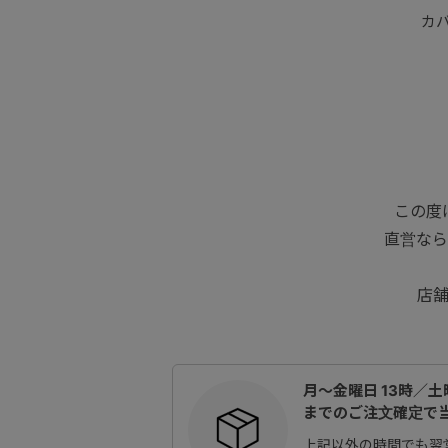
カ
この度
直営なら
店
月～金曜日 13時／土曜
までのご注文確定で
上記以外の時間でも翌