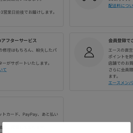
）
配送料につ
～3営業日前後でお届けします。
のアフターサービス
会員登録で
の修理はもちろん、紛失したパ
エースの直
ポイントを
ターがサポートいたします。
店舗でのお
いて
さらに会員
ます。
エースメン
ジットカード、PayPay、あと払い
法をご用意しております。