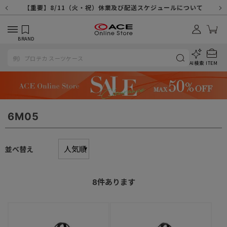
【重要】天候不良や交通状況・物量増等に伴う配送への影響について
【重要】納品書・領収書ペーパーレス化（電子化）のお知らせ
【重要】8/11（火・祝）休業及び配送スケジュールについて
【重要】令和８年熊本地震に伴う配送への影響について
【重要】SNSのなりすまし詐欺にご注意ください
【重要】各種メールが届かない場合に関しまして
【重要】悪質な詐欺サイトにご注意ください
【重要】お問い合わせのご対応に関しまして
BRAND
AI検索
ITEM
6M05
並べ替え
8
件あります