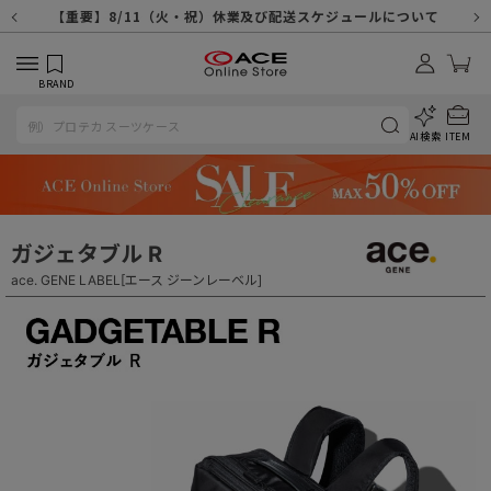
【重要】天候不良や交通状況・物量増等に伴う配送への影響について
【重要】納品書・領収書ペーパーレス化（電子化）のお知らせ
【重要】8/11（火・祝）休業及び配送スケジュールについて
【重要】令和８年熊本地震に伴う配送への影響について
【重要】システムエラーによる出荷遅延につきまして
【重要】SNSのなりすまし詐欺にご注意ください
【重要】各種メールが届かない場合に関しまして
【重要】悪質な詐欺サイトにご注意ください
【重要】お問い合わせのご対応に関しまして
BRAND
AI検索
ITEM
ガジェタブル R
ace. GENE LABEL[エース ジーンレーベル]