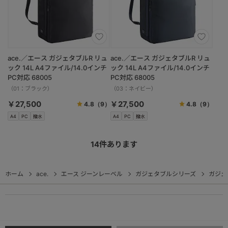
ace.／エース ガジェタブルR リュ
ace.／エース ガジェタブルR リュ
ック 14L A4ファイル/14.0インチ
ック 14L A4ファイル/14.0インチ
PC対応 68005
PC対応 68005
（01：ブラック）
（03：ネイビー）
￥27,500
￥27,500
4.8
（9）
4.8
（9）
A4
PC
撥水
A4
PC
撥水
14
件あります
ホーム
ace.
エース ジーンレーベル
ガジェタブルシリーズ
ガジェ