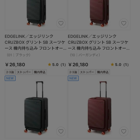
EDGELINK／エッジリンク
EDGELINK／エッジリンク
CRUZBOX グリント SB スーツケ
CRUZBOX グリント SB スーツケ
ース 機内持ち込み フロントオープ
ース 機内持ち込み フロントオープ
ン 09391 32/39L
ン 09391 32/39L
（01：ブラック）
（10：バーガンディ）
￥26,180
￥26,180
5.0
（1）
5.0
（1）
2-3泊
ストッパー
機内持込
2-3泊
ストッパー
機内持込
NEW
NEW