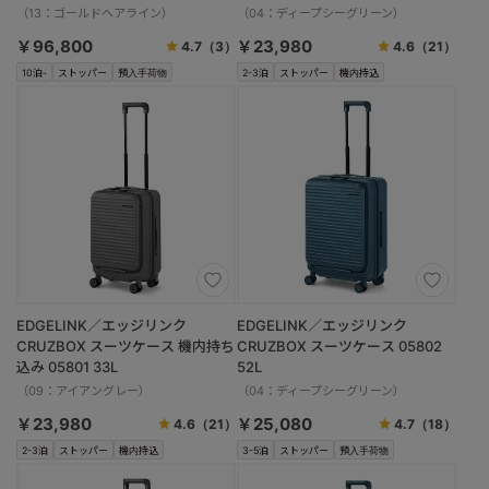
01555
（13：ゴールドヘアライン）
（04：ディープシーグリーン）
￥96,800
￥23,980
4.7
（3）
4.6
（21）
10泊-
ストッパー
預入手荷物
2-3泊
ストッパー
機内持込
EDGELINK／エッジリンク
EDGELINK／エッジリンク
CRUZBOX スーツケース 機内持ち
CRUZBOX スーツケース 05802
込み 05801 33L
52L
（09：アイアングレー）
（04：ディープシーグリーン）
￥23,980
￥25,080
4.6
（21）
4.7
（18）
2-3泊
ストッパー
機内持込
3-5泊
ストッパー
預入手荷物