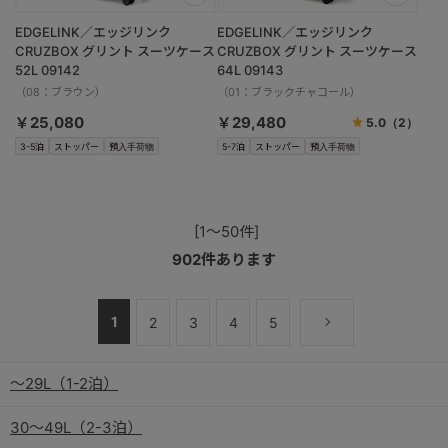
EDGELINK／エッジリンク
EDGELINK／エッジリンク
CRUZBOX グリント スーツケース
CRUZBOX グリント スーツケース
52L 09142
64L 09143
（08：ブラウン）
（01：ブラックチャコール）
￥25,080
￥29,480
5.0
（2）
3-5泊
ストッパー
預入手荷物
5-7泊
ストッパー
預入手荷物
[1～50件]
902
件あります
1
2
3
4
5
～29L（1-2泊）
30～49L（2-3泊）