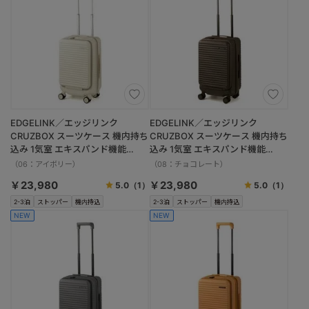
EDGELINK／エッジリンク
EDGELINK／エッジリンク
CRUZBOX スーツケース 機内持ち
CRUZBOX スーツケース 機内持ち
込み 1気室 エキスパンド機能
込み 1気室 エキスパンド機能
05805 32/39L
05805 32/39L
（06：アイボリー）
（08：チョコレート）
￥23,980
￥23,980
5.0
（1）
5.0
（1）
2-3泊
ストッパー
機内持込
2-3泊
ストッパー
機内持込
NEW
NEW