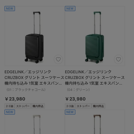
NEW
NEW
EDGELINK／エッジリンク
EDGELINK／エッジリンク
CRUZBOX グリント スーツケース
CRUZBOX グリント スーツケース
機内持ち込み 1気室 エキスパンダ
機内持ち込み 1気室 エキスパンダ
ブル 09145 32/39L
ブル 09145 32/39L
（01：ブラックチャコール）
（04：グリーン）
￥23,980
￥23,980
2-3泊
ストッパー
機内持込
2-3泊
ストッパー
機内持込
NEW
NEW