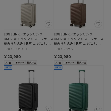
EDGELINK／エッジリンク
EDGELINK／エッジリンク
CRUZBOX グリント スーツケース
CRUZBOX グリント スーツケース
機内持ち込み 1気室 エキスパンダ
機内持ち込み 1気室 エキスパンダ
ブル 09145 32/39L
ブル 09145 32/39L
（06：アイボリー）
（08：ブラウン）
￥23,980
￥23,980
2-3泊
ストッパー
機内持込
2-3泊
ストッパー
機内持込
NEW
NEW