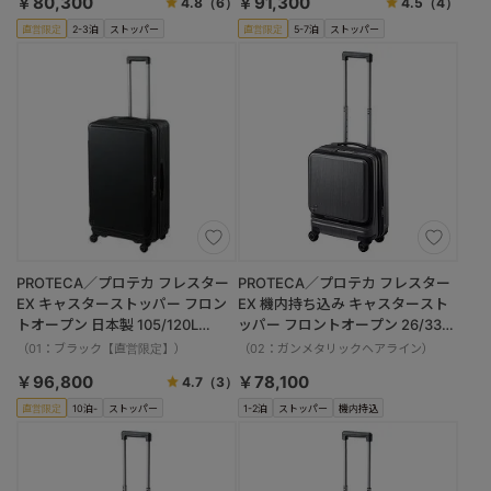
￥80,300
￥91,300
4.8
（6）
4.5
（4）
直営限定
2-3泊
ストッパー
直営限定
5-7泊
ストッパー
PROTECA／プロテカ フレスター
PROTECA／プロテカ フレスター
EX キャスターストッパー フロン
EX 機内持ち込み キャスタースト
トオープン 日本製 105/120L
ッパー フロントオープン 26/33L
01555
01550
（01：ブラック【直営限定】）
（02：ガンメタリックヘアライン）
￥96,800
￥78,100
4.7
（3）
直営限定
10泊-
ストッパー
1-2泊
ストッパー
機内持込