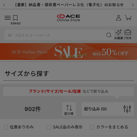
【重要】天候不良や交通状況・物量増等に伴う配送への影響について
【重要】納品書・領収書ペーパーレス化（電子化）のお知らせ
【重要】令和８年熊本地震に伴う配送への影響について
【重要】SNSのなりすまし詐欺にご注意ください
【重要】各種メールが届かない場合に関しまして
【重要】悪質な詐欺サイトにご注意ください
【重要】お問い合わせのご対応に関しまして
BRAND
AI検索
ITEM
サイズから探す
ブランド/サイズ/セール/在庫
などで絞り込み
902
件
絞り込み (
0
)
並び順
在庫ありのみ
SALE品のみ表示
カラーをまとめる