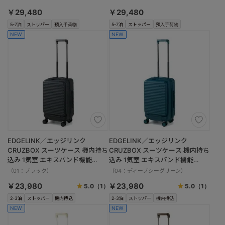
￥29,480
￥29,480
5-7泊
ストッパー
預入手荷物
5-7泊
ストッパー
預入手荷物
NEW
NEW
EDGELINK／エッジリンク
EDGELINK／エッジリンク
CRUZBOX スーツケース 機内持ち
CRUZBOX スーツケース 機内持ち
込み 1気室 エキスパンド機能
込み 1気室 エキスパンド機能
05805 32/39L
05805 32/39L
（01：ブラック）
（04：ディープシーグリーン）
￥23,980
￥23,980
5.0
（1）
5.0
（1）
2-3泊
ストッパー
機内持込
2-3泊
ストッパー
機内持込
NEW
NEW