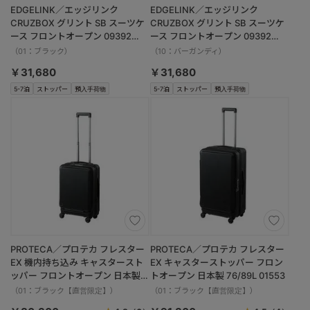
EDGELINK／エッジリンク
EDGELINK／エッジリンク
CRUZBOX グリント SB スーツケ
CRUZBOX グリント SB スーツケ
ース フロントオープン 09392
ース フロントオープン 09392
74/85L
74/85L
（01：ブラック）
（10：バーガンディ）
￥31,680
￥31,680
5-7泊
ストッパー
預入手荷物
5-7泊
ストッパー
預入手荷物
PROTECA／プロテカ フレスター
PROTECA／プロテカ フレスター
EX 機内持ち込み キャスタースト
EX キャスターストッパー フロン
ッパー フロントオープン 日本製
トオープン 日本製 76/89L 01553
36/45L 01551
（01：ブラック【直営限定】）
（01：ブラック【直営限定】）