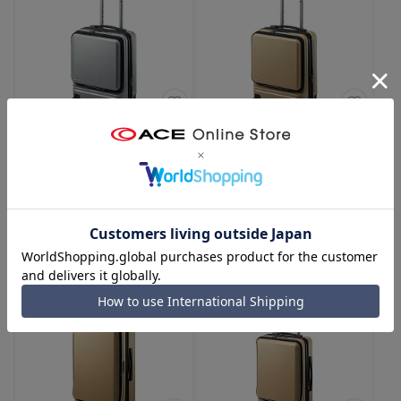
PROTECA／プロテカ フレスター
PROTECA／プロテカ フレスター
EX 機内持ち込み キャスタースト
EX 機内持ち込み キャスタースト
ッパー フロントオープン 26/33L
ッパー フロントオープン 26/33L
01550
01550
（11：シルバーヘアライン）
（13：ゴールドヘアライン）
￥78,100
￥78,100
1-2泊
ストッパー
機内持込
1-2泊
ストッパー
機内持込