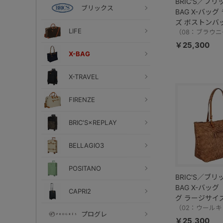
BRIC'S／ブリ
ブリックス
BAG X-バッ
ズ ボストンバッ
LIFE
／BXG40202
（08：ブラウニ
￥25,300
X-BAG
X-TRAVEL
FIRENZE
BRIC'S×REPLAY
BELLAGIO3
POSITANO
BRIC'S／ブリ
BAG X-バッ
CAPRI2
グ ラージサイズ
BXG45070
（02：ウール
プログレ
￥25,300