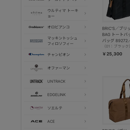
ウルティマ トーキ
ョー
オロビアンコ
BRIC'S／ブリ
BAG トートバ
マッキントッシュ
バッグ 89272
フィロソフィー
BXG45854
（01：ブラック
￥25,300
チャンピオン
オファーマン
UNTRACK
EDGELINK
ソエルテ
ACE