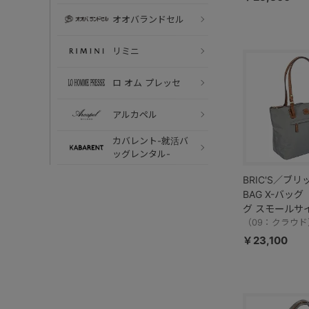
オオバランドセル
リミニ
ロ オム プレッセ
アルカペル
カバレント-就活バ
ッグレンタル-
BRIC'S／ブリ
BAG X-バッ
グ スモールサイ
／BXG45071
（09：クラウド
￥23,100