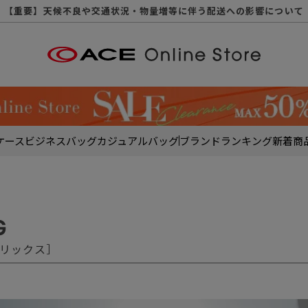
【重要】天候不良や交通状況・物量増等に伴う配送への影響について
【重要】納品書・領収書ペーパーレス化（電子化）のお知らせ
【重要】令和８年熊本地震に伴う配送への影響について
【重要】SNSのなりすまし詐欺にご注意ください
【重要】各種メールが届かない場合に関しまして
【重要】悪質な詐欺サイトにご注意ください
【重要】お問い合わせのご対応に関しまして
ケース
ビジネスバッグ
カジュアルバッグ
ブランド
ランキング
新着商
G
［ブリックス］