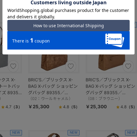
NEW
NEW
NEW
ックス X-
BRIC'S／ブリックス X-
BRIC'S／ブリックス X-
グ トートバッ
BAG X-バッグ ショッピン
BAG X-バッグ ショッピン
ズ 89354
グバッグ 89355／
グバッグ 89355／
）
BXG45282
（02：ウールキャメル）
BXG45282
（08：ブラウニー）
￥25,300
￥25,300
4.7
（3）
4.8
（5）
4.8
（5）
NEW
NEW
NEW