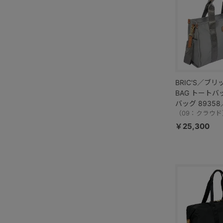
BRIC'S／ブリ
BAG トートバ
バッグ 89358
BXG45854
（09：クラウド
￥25,300