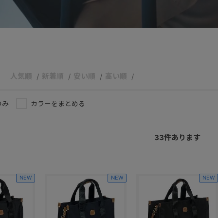
人気順
新着順
安い順
高い順
のみ
カラーをまとめる
33
件あります
NEW
NEW
NEW