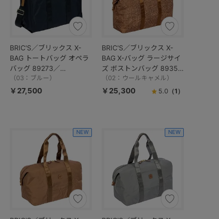
BRIC'S／ブリックス X-
BRIC'S／ブリックス X-
BAG トートバッグ オペラ
BAG X-バッグ ラージサイ
バッグ 89273／
ズ ボストンバッグ 89351
BXG45852
（03：ブルー）
／BXG40202
（02：ウールキャメル）
￥27,500
￥25,300
5.0
（1）
NEW
NEW