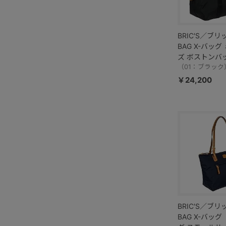
BRIC'S／ブリ
BAG X-バッ
ズ ボストンバッ
／BXG40203
（01：ブラック
￥24,200
BRIC'S／ブリ
BAG X-バッ