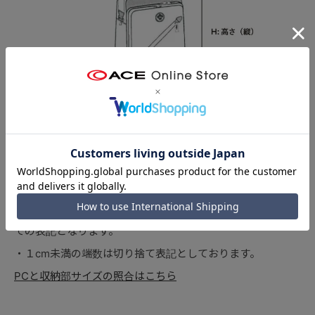
一般バッグは「Ｗ 幅(横) × Ｈ 高さ(縦) Ｄ 奥行き(マチ
幅)」の順で本体サイズを表記しています。
カバンの上下で幅(横)のサイズが異なる商品は、前胴(前
側)の最大幅で計測したサイズを表記しております。
マチ幅が１cm未満の商品は、「Ｗ 幅(横) × Ｈ 高さ(縦)」
での表記となります。
１cm未満の端数は切り捨て表記としております。
PCと収納部サイズの照合はこちら