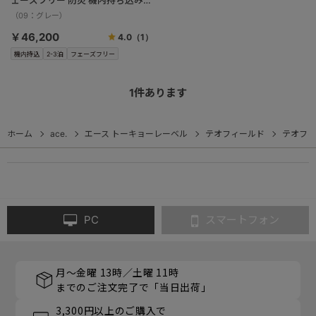
ェーズフリー 防災 機内持ち込み
05771
（09：グレー）
￥46,200
4.0
（1）
機内持込
2-3泊
フェーズフリー
1
件あります
ホーム
ace.
エース トーキョーレーベル
テオフィールド
テオフィ
PC
スマートフォン
月～金曜 13時／土曜 11時
までのご注文完了で「当日出荷」
3,300円以上のご購入で