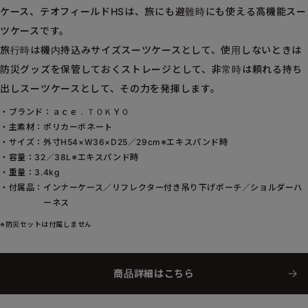
ケース、テオフィールドHSは、旅にも避難時にも使える高機能スー
ツケースです。
旅行時は機内持込みサイズスーツケースとして、使用しないときは
防災グッズを保管しておくストレージとして、非常時は頼れる持ち
出しスーツケースとして、その力を発揮します。
・ブランド：
ａｃｅ．ＴＯＫＹＯ
・主素材：
ポリカーボネート
・サイズ：
外寸H54×W36×D25／29cm※エキスパンド時
・容量：
32／38L※エキスパンド時
・重量：
3.4kg
・付属品：
インナーケース／リフレクター付き吊り下げポーチ／ショルダーハ
ーネス
※防災セットは付属しません
商品詳細はこちら