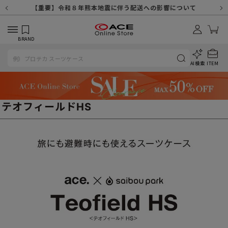
【重要】天候不良や交通状況・物量増等に伴う配送への影響について
【重要】納品書・領収書ペーパーレス化（電子化）のお知らせ
【重要】8/11（火・祝）休業及び配送スケジュールについて
【重要】令和８年熊本地震に伴う配送への影響について
【重要】SNSのなりすまし詐欺にご注意ください
【重要】各種メールが届かない場合に関しまして
【重要】悪質な詐欺サイトにご注意ください
【重要】お問い合わせのご対応に関しまして
BRAND
AI検索
ITEM
テオフィールドHS