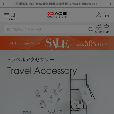
【重要】天候不良や交通状況・物量増等に伴う配送への影響について
【重要】納品書・領収書ペーパーレス化（電子化）のお知らせ
【重要】8/11（火・祝）休業及び配送スケジュールについて
【重要】令和８年熊本地震に伴う配送への影響について
【重要】SNSのなりすまし詐欺にご注意ください
【重要】各種メールが届かない場合に関しまして
【重要】悪質な詐欺サイトにご注意ください
【重要】お問い合わせのご対応に関しまして
BRAND
AI検索
ITEM
トラベルアクセサリー