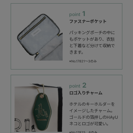
1
point
ファスナーポケット
パッキングポーチの中に
もポケットがあり、衣類
と下着など分けて収納で
きます。
※No.17821～3のみ
2
point
ロゴ入りチャーム
ホテルのキーホルダーを
イメージしたチャーム。
ゴールドの箔押しのHAyU
ネコとロゴが可愛い。
※No.17825、6のみ