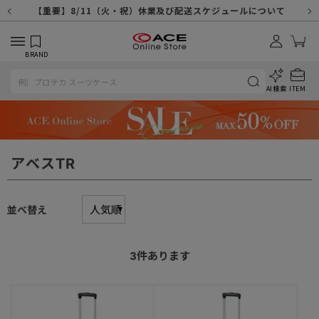
【重要】天候不良や交通状況・物量増等に伴う配送への影響について
【重要】納品書・領収書ペーパーレス化（電子化）のお知らせ
【重要】8/11（火・祝）休業及び配送スケジュールについて
【重要】令和８年熊本地震に伴う配送への影響について
【重要】SNSのなりすまし詐欺にご注意ください
【重要】各種メールが届かない場合に関しまして
【重要】悪質な詐欺サイトにご注意ください
【重要】お問い合わせのご対応に関しまして
BRAND
AI検索
ITEM
アベスTR
並べ替え
3
件あります