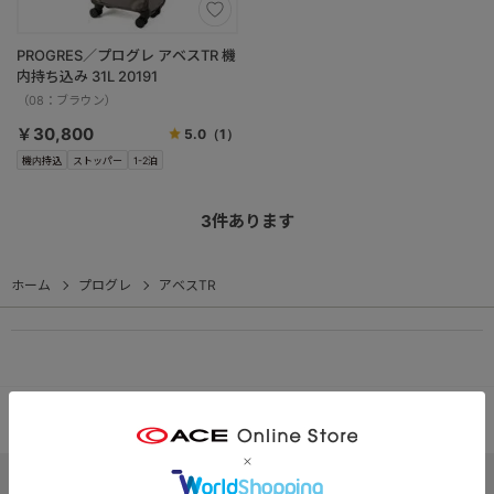
PROGRES／プログレ アベスTR 機
内持ち込み 31L 20191
（08：ブラウン）
￥30,800
5.0
（1）
機内持込
ストッパー
1-2泊
3
件あります
ホーム
プログレ
アベスTR
PC
スマートフォン