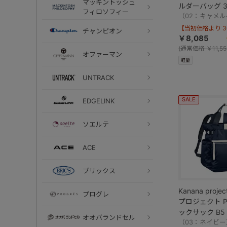
マッキントッシュ
ルダーバッグ 3L 280g
フィロソフィー
11901
（02：キャメ
【当初価格より 30
チャンピオン
￥8,085
(
通常価格
￥11,55
オファーマン
軽量
UNTRACK
SALE
EDGELINK
ソエルテ
ACE
ブリックス
Kanana proj
プログレ
プロジェクト PJ
ックサック B5 1
オオバランドセル
11903
（03：ネイビー