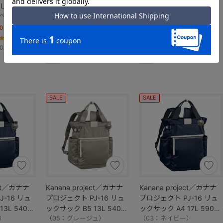
ルダーバッグ 3L 280g
ルダーバッグ 6L 300g
ルベージュ）
11901
（05：グレージュ）
11902
（02：キャメルベージュ）
% OFF！】
【当初価格より 30% OFF！】
【当初価格より 30% OFF！】
￥8,085
￥8,855
4.5
（12）
4.5
（12）
4.6
（17）
0)
(
通常価格
￥11,550)
(
通常価格
￥12,650)
軽量
軽量
SALE
SALE
ect／カナナ
Kanana project／カナナ
Kanana project／カナナ
-16 リュ
プロジェクト PJ-16 リュ
プロジェクト PJ-16 リュ
3L 540g
ックサック B5 13L 540g
ックサック A4 17L 590g
）
11903
（05：グレージュ）
11904
（03：ネイビー）