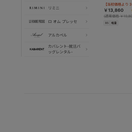
【当初価格より 30
リミニ
￥13,860
(
通常価格
￥19,80
ロ オム プレッセ
B5
軽量
アルカペル
カバレント-就活バ
ッグレンタル-