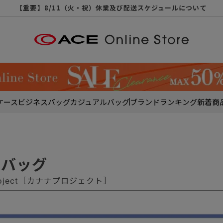
【重要】天候不良や交通状況・物量増等に伴う配送への影響について
【重要】納品書・領収書ペーパーレス化（電子化）のお知らせ
【重要】8/11（火・祝）休業及び配送スケジュールについて
【重要】令和８年熊本地震に伴う配送への影響について
【重要】SNSのなりすまし詐欺にご注意ください
【重要】各種メールが届かない場合に関しまして
【重要】悪質な詐欺サイトにご注意ください
【重要】お問い合わせのご対応に関しまして
ケース
ビジネスバッグ
カジュアルバッグ
ブランド
ランキング
新着商
スバッグ
project［カナナプロジェクト］