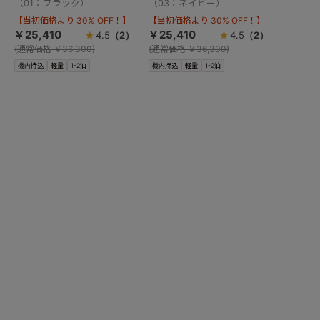
（01：ブラック）
（03：ネイビー）
【当初価格より 30% OFF！】
【当初価格より 30% OFF！】
￥25,410
￥25,410
4.5
（2）
4.5
（2）
(
通常価格
￥36,300)
(
通常価格
￥36,300)
機内持込
軽量
1-2泊
機内持込
軽量
1-2泊