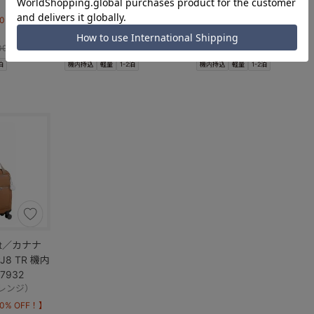
）
（03：ネイビー）
（14：ビターオレンジ）
% OFF！】
【当初価格より 30% OFF！】
【当初価格より 30% OFF！】
￥23,870
￥23,870
00)
(
通常価格
￥34,100)
(
通常価格
￥34,100)
泊
機内持込
軽量
1-2泊
機内持込
軽量
1-2泊
ect／カナナ
8 TR 機内
7932
レンジ）
% OFF！】