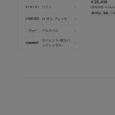
￥25,410
リミニ
(
通常価格
￥36,3
機内持込
軽量
1-2
ロ オム プレッセ
アルカペル
カバレント-就活バ
ッグレンタル-