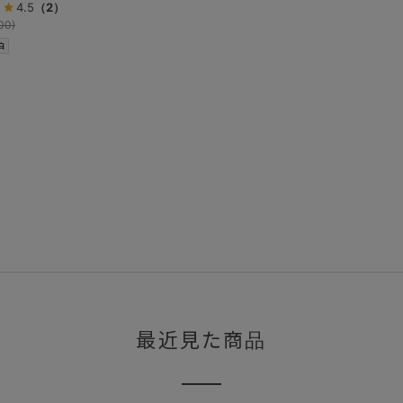
4.5
（2）
00)
泊
最近見た商品