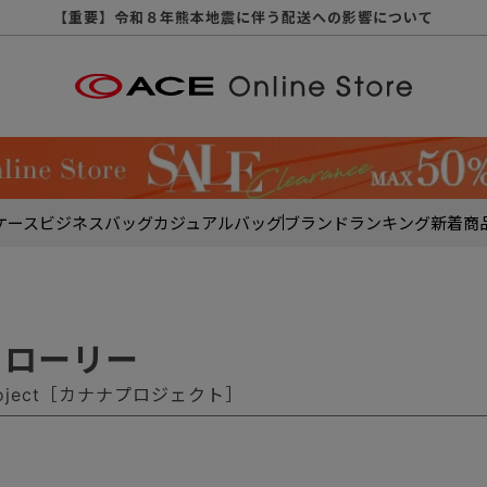
【重要】天候不良や交通状況・物量増等に伴う配送への影響について
【重要】納品書・領収書ペーパーレス化（電子化）のお知らせ
【重要】令和８年熊本地震に伴う配送への影響について
【重要】SNSのなりすまし詐欺にご注意ください
【重要】各種メールが届かない場合に関しまして
【重要】悪質な詐欺サイトにご注意ください
【重要】お問い合わせのご対応に関しまして
ケース
ビジネスバッグ
カジュアルバッグ
ブランド
ランキング
新着商
 トローリー
project［カナナプロジェクト］