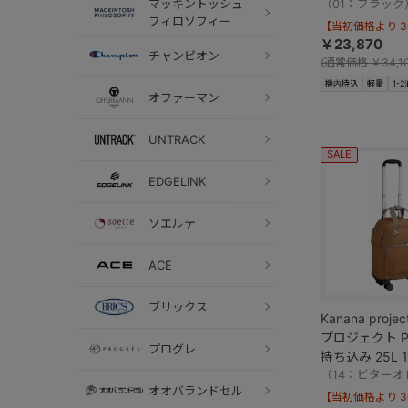
マッキントッシュ
（01：ブラック
フィロソフィー
【当初価格より 30
￥23,870
チャンピオン
(
通常価格
￥34,1
機内持込
軽量
1-2
オファーマン
UNTRACK
SALE
EDGELINK
ソエルテ
ACE
ブリックス
Kanana proj
プロジェクト PJ
プログレ
持ち込み 25L 1
（14：ビターオ
オオバランドセル
【当初価格より 30