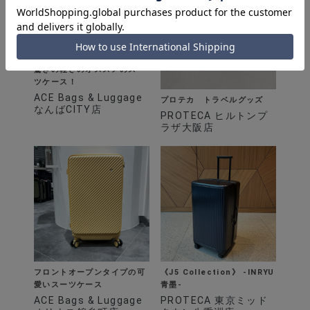
驚きの軽さのオススメのスー
ツケース！
ACE Bags & Luggage
プロテカ トラベルグッズ
なんばCITY店
PROTECA ヒルトンプ
ラザ大阪店
フロントオープンタイプの可
《J5 Collection》 -INRYU
愛いスーツケース
青墨-
ACE Bags & Luggage
PROTECA 東京ミッド