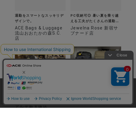
通勤をスマートなスッキリデ
PC収納可◎ 暑い夏を乗り越
ザインで。
える工夫がたくさんの通勤リ
ュックサック
ACE Bags & Luggage
Jewelna Rose 新宿サ
流山おおたかの森S.C.
ブナード店
店
当サイトでは、サイトの利便性向上のため、クッ
キー(Cookie)を使用しています。クッキーについ
承諾する
て
詳細はこちら
これ最高！「初夏の通勤が快
レディースビジネスバッグ！
適すぎる」
大人気シリーズ【フィッテ
ACE Bags & Luggage
ム】
ACE Bags & Luggage
西武東戸塚S.C.店
アルデ新大阪店