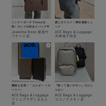
インナーポーチで2way仕
夏にオススメ！爽快通勤リュ
様！キレイめ技ありバッグ❤︎
ック
Jewelna Rose 新宿サ
ACE Bags & Luggage
ブナード店
天神地下街店
機能も充実！「エルダー トロ
『軽くて使いやすい』だけじ
ーリー」
ゃない
ACE Bags & Luggage
ACE Bags & Luggage
アミュプラザくまもと
ココノススキノ店
店