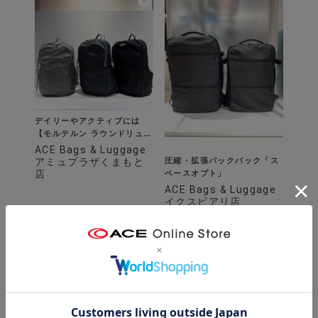
デイリーやアクティブには
【モルテルン ラウンドリュッ
ク】
ACE Bags & Luggage
圧縮・拡張バックパック「ス
アミュプラザくまもと
店
ペースオプト」
ACE Bags & Luggage
イクスピアリ店