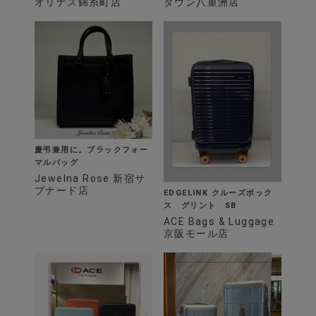
オリナス錦糸町店
タウン八重洲店
慶弔兼用に。ブラックフォー
マルバッグ
Jewelna Rose 新宿サ
ブナード店
EDGELINK クルーズボック
ス グリント SB
ACE Bags & Luggage
京阪モール店