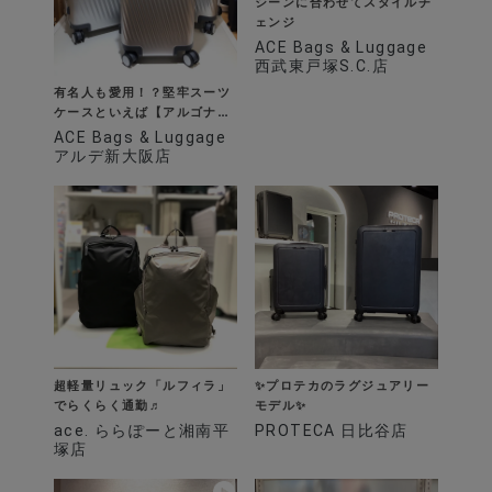
シーンに合わせてスタイルチ
ェンジ
ACE Bags & Luggage
西武東戸塚S.C.店
有名人も愛用！？堅牢スーツ
ケースといえば【アルゴナム
3F】
ACE Bags & Luggage
アルデ新大阪店
超軽量リュック「ルフィラ」
✨プロテカのラグジュアリー
でらくらく通勤♬
モデル✨
ace. ららぽーと湘南平
PROTECA 日比谷店
塚店