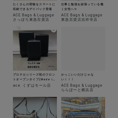
たくさんの荷物をスマートに
仕事と勉強を頑張っている働
収納できるデイパック登場
く女性へ✨
ACE Bags & Luggage
ACE Bags & Luggage
さっぽろ東急百貨店
東急百貨店吉祥寺店
プロテカシリーズ初のフロン
トオープンタイプ(Made in
Japan)
ace. くずはモール店
かっこいいだけじゃな
い！！！
ACE Bags & Luggage
ららぽーと横浜店