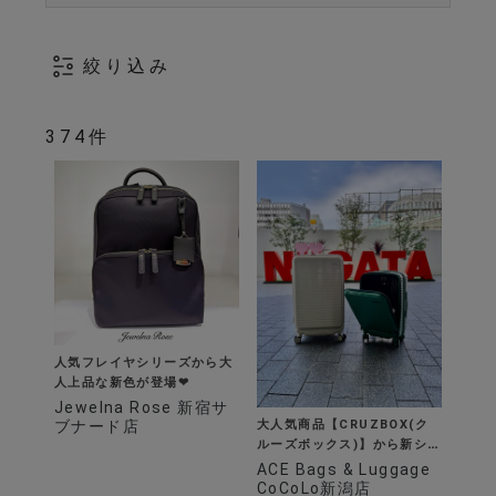
絞り込み
374件
人気フレイヤシリーズから大
人上品な新色が登場❤︎
Jewelna Rose 新宿サ
大人気商品【CRUZBOX(ク
ブナード店
ルーズボックス)】から新シリ
ーズ登場✨
ACE Bags & Luggage
CoCoLo新潟店