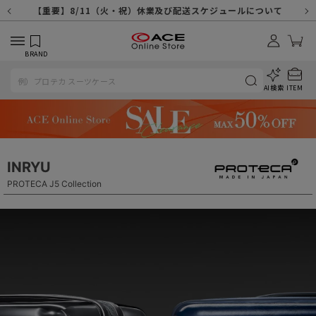
【重要】天候不良や交通状況・物量増等に伴う配送への影響について
【重要】納品書・領収書ペーパーレス化（電子化）のお知らせ
【重要】8/11（火・祝）休業及び配送スケジュールについて
【重要】令和８年熊本地震に伴う配送への影響について
【重要】SNSのなりすまし詐欺にご注意ください
【重要】各種メールが届かない場合に関しまして
【重要】悪質な詐欺サイトにご注意ください
【重要】お問い合わせのご対応に関しまして
BRAND
AI検索
ITEM
INRYU
PROTECA J5 Collection