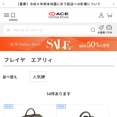
【重要】天候不良や交通状況・物量増等に伴う配送への影響について
【重要】納品書・領収書ペーパーレス化（電子化）のお知らせ
【重要】令和８年熊本地震に伴う配送への影響について
【重要】SNSのなりすまし詐欺にご注意ください
【重要】各種メールが届かない場合に関しまして
【重要】悪質な詐欺サイトにご注意ください
【重要】お問い合わせのご対応に関しまして
BRAND
AI検索
ITEM
フレイヤ エアリィ
並べ替え
14
件あります
NEW
NEW