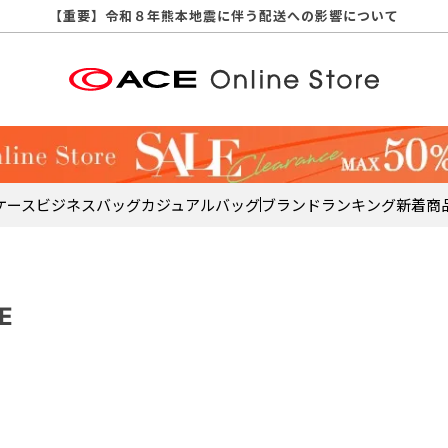
【重要】天候不良や交通状況・物量増等に伴う配送への影響について
【重要】納品書・領収書ペーパーレス化（電子化）のお知らせ
【重要】令和８年熊本地震に伴う配送への影響について
【重要】SNSのなりすまし詐欺にご注意ください
【重要】各種メールが届かない場合に関しまして
【重要】悪質な詐欺サイトにご注意ください
【重要】お問い合わせのご対応に関しまして
ケース
ビジネスバッグ
カジュアルバッグ
ブランド
ランキング
新着商
E