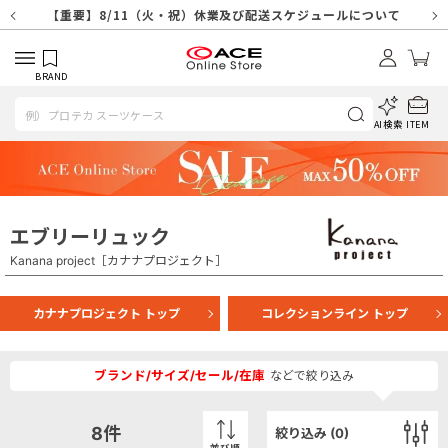
【重要】天候不良や交通状況・物量増等に伴う配送への影響について
【重要】納品書・領収書ペーパーレス化（電子化）のお知らせ
【重要】8/11（火・祝）休業及び配送スケジュールについて
【重要】令和８年熊本地震に伴う配送への影響について
【重要】SNSのなりすまし詐欺にご注意ください
【重要】各種メールが届かない場合に関しまして
【重要】悪質な詐欺サイトにご注意ください
【重要】お問い合わせのご対応に関しまして
BRAND
AI検索
ITEM
エブリーリュック
Kanana project［カナナプロジェクト］
カナナプロジェクト トップ
コレクションライン トップ
ブランド/サイズ/セール/在庫
などで絞り込み
8
件
絞り込み (
0
)