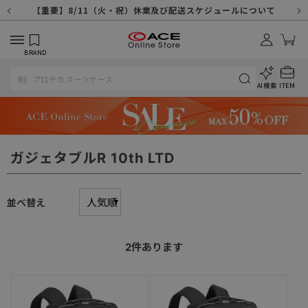
【重要】天候不良や交通状況・物量増等に伴う配送への影響について
【重要】納品書・領収書ペーパーレス化（電子化）のお知らせ
【重要】8/11（火・祝）休業及び配送スケジュールについて
【重要】令和８年熊本地震に伴う配送への影響について
【重要】SNSのなりすまし詐欺にご注意ください
【重要】各種メールが届かない場合に関しまして
【重要】悪質な詐欺サイトにご注意ください
【重要】お問い合わせのご対応に関しまして
BRAND
AI検索
ITEM
ガジェタブルR 10th LTD
並べ替え
2
件あります