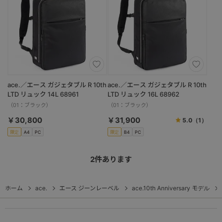
ace.／エース ガジェタブル R 10th
ace.／エース ガジェタブル R 10th
LTD リュック 14L 68961
LTD リュック 16L 68962
（01：ブラック）
（01：ブラック）
￥30,800
￥31,900
5.0
（1）
限定
A4
PC
限定
B4
PC
2
件あります
ホーム
ace.
エース ジーンレーベル
ace.10th Anniversary モデル