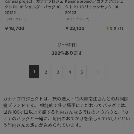
Kanana project／カナナプロジェ
Kanana project／カナナプロジェ
クト PJ-18 ショルダーバッグ 10L
クト PJ-18 リュックサック 10L
20122
20123
（09：グレー）
（01：ブラック）
￥18,700
￥23,100
5.0
（1）
[1～50件]
392
件あります
1
2
3
4
5
カナナプロジェクトは、旅の達人・竹内海南江さんとの共同開
発ブランドです。 機能的で使い勝手にこだわったバッグには、
世界100ヶ国以上を旅する竹内さんならではのノウハウと、"カ
ナナのバッグと一緒に、毎日のおでかけを楽しんでほしい"とい
う竹内さんの想いが込められています。