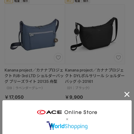
限定
軽量
撥水
限定
軽量
撥水
Kanana project／カナナプロジェ
Kanana project／カナナプロジェ
クト PJ8-3rd LTD ショルダーバッ
クト DYLポルサリール ショルダー
グ ブリーズライト 20135 舟型
バッグ 小 20161
（09：ラベンダーグレー）
（01：ブラック）
￥17,050
￥9,900
限定
軽量
撥水