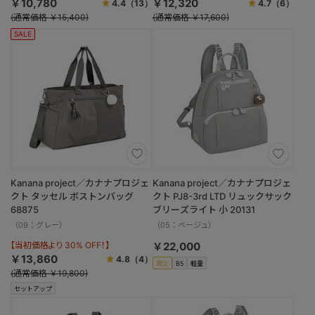
￥10,780
￥12,320
4.4
（13）
4.7
（6）
(通常価格 ￥15,400)
(通常価格 ￥17,600)
SALE
Kanana project／カナナプロジェ
Kanana project／カナナプロジェ
クト タッセル ボストンバッグ
クト PJ8-3rd LTD リュックサック
68875
ブリーズライト 小 20131
（09：グレー）
（05：ベージュ）
【当初価格より 30% OFF！】
￥22,000
￥13,860
4.8
（4）
限定
B5
軽量
(通常価格 ￥19,800)
セットアップ