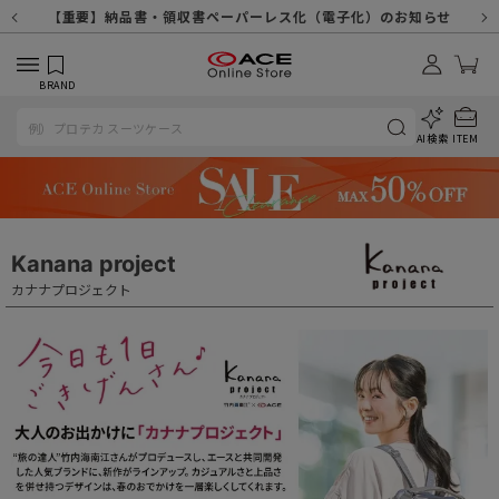
【重要】天候不良や交通状況・物量増等に伴う配送への影響について
【重要】納品書・領収書ペーパーレス化（電子化）のお知らせ
【重要】令和８年熊本地震に伴う配送への影響について
【重要】SNSのなりすまし詐欺にご注意ください
【重要】各種メールが届かない場合に関しまして
【重要】悪質な詐欺サイトにご注意ください
【重要】お問い合わせのご対応に関しまして
BRAND
AI検索
ITEM
Kanana project
カナナプロジェクト