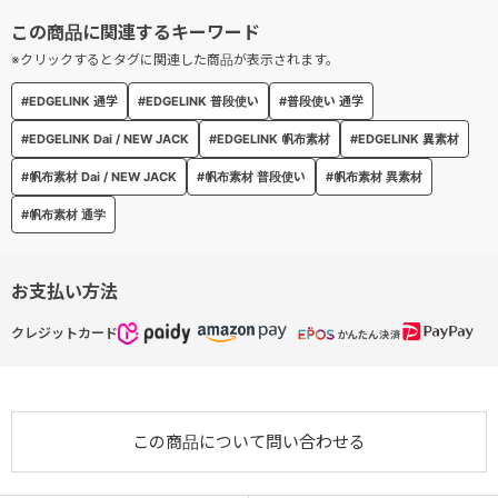
● 安心のセキュリティ仕様
ファスナー付きの開口部は、防犯面でも安心。
※クリックするとタグに関連した商品が表示されます。
移動中の荷物の飛び出しや盗難防止にも配慮されています。
#EDGELINK 通学
#EDGELINK 普段使い
#普段使い 通学
● 通学や旅行にも対応
#EDGELINK Dai / NEW JACK
#EDGELINK 帆布素材
#EDGELINK 異素材
普段使いはもちろん、通学や旅行など幅広いシーンで活躍。
#帆布素材 Dai / NEW JACK
#帆布素材 普段使い
#帆布素材 異素材
個性的なデザインと実用性を兼ね備えたバッグです。
#帆布素材 通学
■ Dai / NEW JACK
ポップでアメリカンな世界観を得意とするイラストレーター。
お支払い方法
CDジャケットやアニメーションMV、アパレルブランドとのコラボ
アイテムなど、多方面で活躍中。
クレジットカード
この商品について問い合わせる