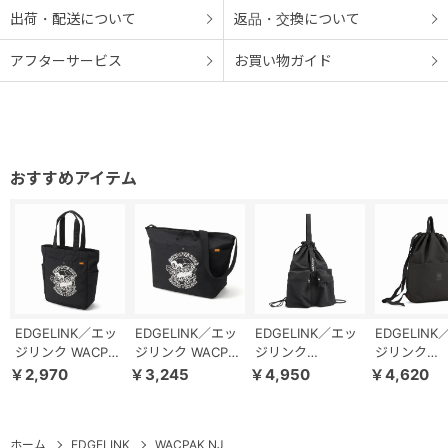
出荷・配送について
返品・交換について
アフターサービス
お買い物ガイド
EDGELINK／エッ
EDGELINK／エッ
EDGELINK／エッ
EDGELIN
ジリンク WACPAK
ジリンク WACPAK
ジリンク
ジリンク
NJ トートバッグ
NJ ショルダーバ
NAMPAK ポケッ
SKATEFUL
￥2,970
￥3,245
￥4,950
￥4,620
60424
ッグ 60423
タブル2ポケット
ップサック 6
パック 60192
ホーム
EDGELINK
WACPAK NJ