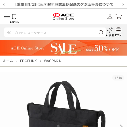
【重要】天候不良や交通状況・物量増等に伴う配送への影響について
【重要】納品書・領収書ペーパーレス化（電子化）のお知らせ
【重要】8/11（火・祝）休業及び配送スケジュールについて
【重要】令和８年熊本地震に伴う配送への影響について
【重要】SNSのなりすまし詐欺にご注意ください
【重要】各種メールが届かない場合に関しまして
【重要】悪質な詐欺サイトにご注意ください
【重要】お問い合わせのご対応に関しまして
BRAND
AI検索
ITEM
ホーム
EDGELINK
WACPAK NJ
1
/
10