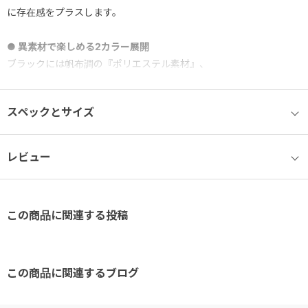
に存在感をプラスします。
● 異素材で楽しめる2カラー展開
ブラックには帆布調の『ポリエステル素材』、
ホワイトにはナチュラルな風合いの『帆布素材』を採用。
スペックとサイズ
カラーによって異なる質感が楽しめます。
● 日常使いにうれしい収納力
レビュー
外側のスナップ付きポケットには、スマートフォンやパスケースな
どをサッと出し入れ可能。
よく使うアイテムの収納に便利です。
この商品に関連する投稿
● 大きく開くメインファスナー
メイン収納部はファスナーで大きく開き、荷物の出し入れがしやす
い仕様。
この商品に関連するブログ
中身の視認性にも優れています。