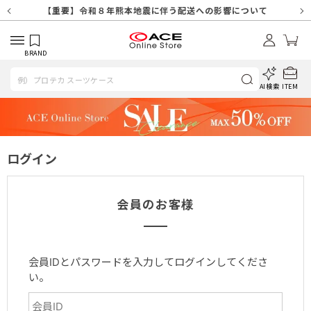
【重要】天候不良や交通状況・物量増等に伴う配送への影響について
【重要】納品書・領収書ペーパーレス化（電子化）のお知らせ
【重要】令和８年熊本地震に伴う配送への影響について
【重要】SNSのなりすまし詐欺にご注意ください
【重要】各種メールが届かない場合に関しまして
【重要】悪質な詐欺サイトにご注意ください
【重要】お問い合わせのご対応に関しまして
BRAND
AI検索
ITEM
ログイン
会員のお客様
会員IDとパスワードを入力してログインしてくださ
い。