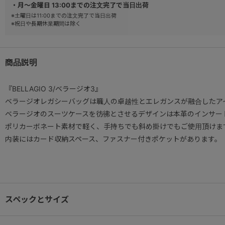
・月～金曜日 13:00までの注文完了で当日出荷
※土曜日は11:00までの注文完了で当日出荷
※祝日や長期休業期間は除く
商品説明
『BELLAGIO 3/ベラージオ3』
ベラージオレガシーバッグは職人の卓越性とエレガンスが融合したア
ベラージオのスーツケースを彷彿とさせるデザインは本革のインサー
ポリカーボネート素材で軽く、手持ちでも斜め掛けでもご使用頂けま
内装にはカード収納スペース、ファスナー付きポケットがあります。
スペックとサイズ