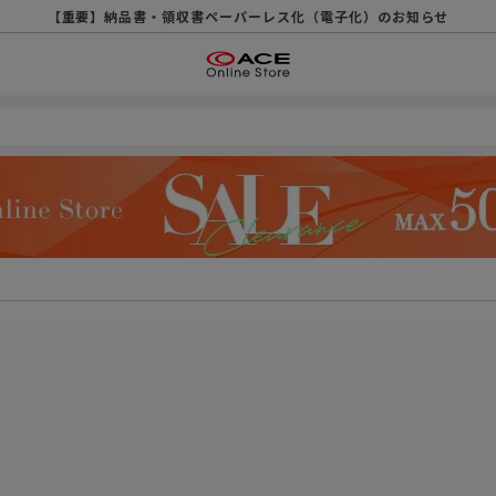
【重要】天候不良や交通状況・物量増等に伴う配送への影響について
【重要】納品書・領収書ペーパーレス化（電子化）のお知らせ
【重要】令和８年熊本地震に伴う配送への影響について
【重要】SNSのなりすまし詐欺にご注意ください
【重要】各種メールが届かない場合に関しまして
【重要】悪質な詐欺サイトにご注意ください
【重要】お問い合わせのご対応に関しまして