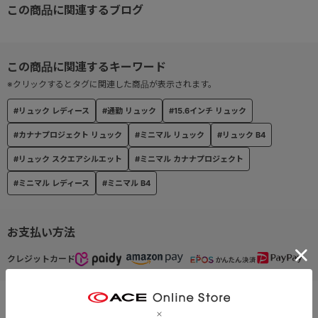
この商品に関連するブログ
・15.6インチPCスリーブ×1
・片マチオープンポケット×2
・ファスナーポケット×1
□外装ポケット
・広がるサイトポケット×1
※クリックするとタグに関連した商品が表示されます。
必要に応じてファスナーでマチを広げることができます。
#リュック レディース
#通勤 リュック
#15.6インチ リュック
・ペットボトルを隠せる！ファスナーサイドポケット×1
#カナナプロジェクト リュック
#ミニマル リュック
#リュック B4
ペットボトルや傘などを収納可能。ファスナーを閉じるとカジュ
アルさを軽減してくれます。
#リュック スクエアシルエット
#ミニマル カナナプロジェクト
・フロントポケット×1
#ミニマル レディース
#ミニマル B4
→クッション入り片マチオープンポケット×2
→キーフック付き
お支払い方法
クレジットカード
※外装カラーを問わず内装カラーは全て同じブルーです。