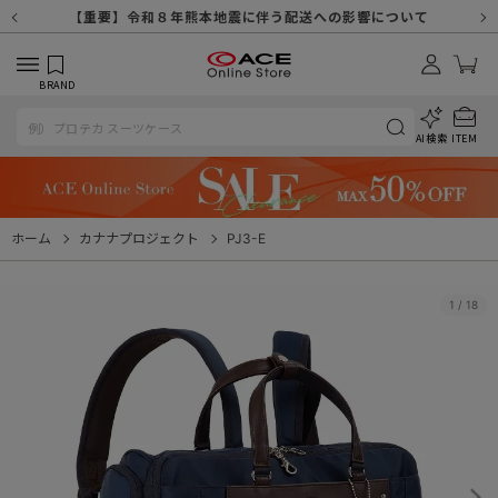
【重要】天候不良や交通状況・物量増等に伴う配送への影響について
【重要】納品書・領収書ペーパーレス化（電子化）のお知らせ
【重要】8/11（火・祝）休業及び配送スケジュールについて
【重要】令和８年熊本地震に伴う配送への影響について
【重要】SNSのなりすまし詐欺にご注意ください
【重要】各種メールが届かない場合に関しまして
【重要】悪質な詐欺サイトにご注意ください
【重要】お問い合わせのご対応に関しまして
BRAND
AI検索
ITEM
ホーム
カナナプロジェクト
PJ3-E
1
/
18