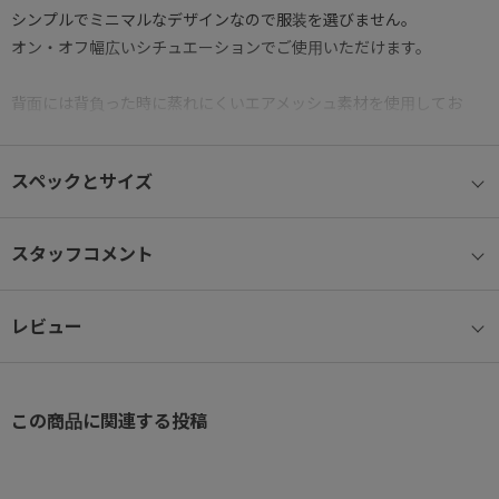
シンプルでミニマルなデザインなので服装を選びません。
オン・オフ幅広いシチュエーションでご使用いただけます。
背面には背負った時に蒸れにくいエアメッシュ素材を使用してお
り、
スーツケースに固定できるセットアップベルトを設置しています。
スペックとサイズ
B4用紙が収納可能なサイズ感で、 15.6インチPCが収納可能なクッ
ション入りスリーブを設置しています。
スタッフコメント
書類やPC、ポーチやペットボトル等、必要な荷物をしっかり収納可
能。
レビュー
ポケットも豊富なので細かな荷物の整理整頓に便利です。
メインファスナーには防犯性に優れ不用意に開かないようにするセ
ーフティロック付き。
この商品に関連する投稿
充実の10ポケット
□内装ポケット