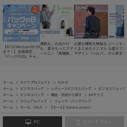
通勤も、お出かけ
必要な機能を無駄な
シーンもジ
【8/12(Wed)am09:59
も、夏をもっとスマ
くまとめたミニマル
も超えてい
まで！】会員限定
ートに！『高機能レ
デザイン『シルパッ
から旅まで
『バッグの日』キャン
ディースバッグ・コ
ク』
『スタイル
ペーン
レクション』
ョン』
ホーム
カナナプロジェクト
PJ3-E
ホーム
ビジネスバッグ
レディースビジネスバッグ
ビジネスリュック
ホーム
ビジネスバッグ
機能・用途から探す
B4サイズ
ホーム
カジュアルバッグ
リュック・バックパック
ホーム
セール／SALE
【セール】Kanana project
PC
スマートフォン