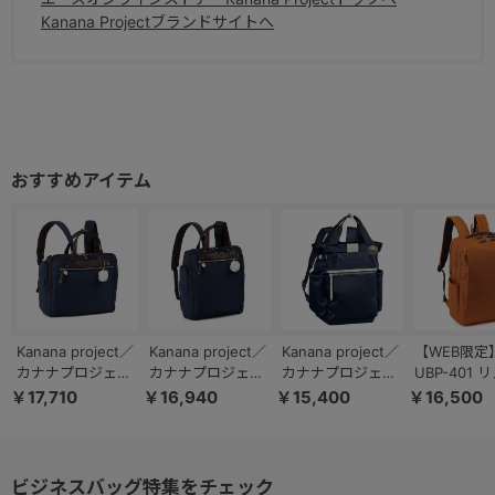
Kanana Projectブランドサイトへ
Kanana project／
Kanana project／
Kanana project／
【WEB限定
カナナプロジェク
カナナプロジェク
カナナプロジェク
UBP-401 
ト PJ3-E ヨコ型
ト PJ3-E タテ型
ト PJ-16 リュック
ビジネス B4 
￥17,710
￥16,940
￥15,400
￥16,500
68822
68821
サック A4 17L
インチ 118
590g 11904
ビジネスバッグ特集をチェック