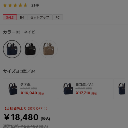
21件
SALE
B4
セットアップ
PC
カラー
03：ネイビー
サイズ
ヨコ型／B4
タテ型
ヨコ型／A4
￥24,200
￥25,300
￥16,940
￥17,710
【当初価格より 30% OFF！】
￥18,480
通常価格
￥26,400