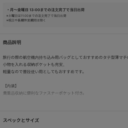
・月～金曜日 13:00までの注文完了で当日出荷
※土曜日は11:00までの注文完了で当日出荷
※祝日や長期休業期間は除く
商品説明
旅行の際の航空機内持ち込み用バッグとしておすすめのタテ型薄マチ
小物を入れる収納ポケットも充実。
軽量なので普段使い用としてもおすすめです。
【内装】
貴重品収納に便利なファスナーポケット付き。
【フロントポケット】片側にササマチを設けた仕様で、余裕を持った
スペックとサイズ
【背面】