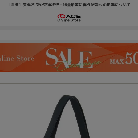
【重要】天候不良や交通状況・物量増等に伴う配送への影響について
【重要】納品書・領収書ペーパーレス化（電子化）のお知らせ
【重要】8/11（火・祝）休業及び配送スケジュールについて
【重要】令和８年熊本地震に伴う配送への影響について
【重要】SNSのなりすまし詐欺にご注意ください
【重要】各種メールが届かない場合に関しまして
【重要】悪質な詐欺サイトにご注意ください
【重要】お問い合わせのご対応に関しまして