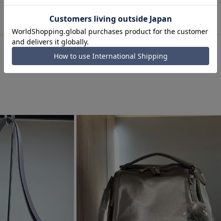
き。
使用。