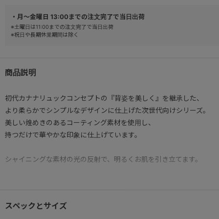
・月～金曜日 13:00までの注文完了で当日出荷
※土曜日は11:00までの注文完了で当日出荷
※祝日や長期休業期間は除く
商品説明
初代カナナリュックコンセプトの『背姿を美しく』を継承した、
より柔らかでシンプルなデザインに仕上げた次世代向けシリーズ。
美しい煌めきのあるコーティング素材を使用し、
持つだけで華やかな印象に仕上げています。
シャイニングな素材の光の反射で、明るくお肌を引き立てます。
● A4ファイル収納可能
メイン内装へはA4ファイル(31.3×23.1cm)の収納が可能。
スペックとサイズ