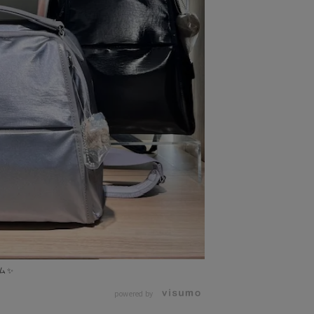
ム✨
powered by