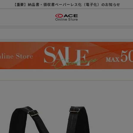
【重要】天候不良や交通状況・物量増等に伴う配送への影響について
【重要】納品書・領収書ペーパーレス化（電子化）のお知らせ
【重要】令和８年熊本地震に伴う配送への影響について
【重要】SNSのなりすまし詐欺にご注意ください
【重要】各種メールが届かない場合に関しまして
【重要】悪質な詐欺サイトにご注意ください
【重要】お問い合わせのご対応に関しまして