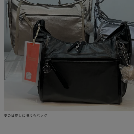
リュックベルトは上下で調節でき、パット部分がフィットしやすいよ
● セーフティロック機能
メインファスナーへは不用意に開かないようにする、セーフティロッ
旅行や人混みなどでも安心です。
● 旅のお守り“カナナ”付き
旅先でハッピーが生まれますように。そして元気で帰ってきますよう
そんな願いを込めた旅のお守りチャーム。
● 本体生地
本体素材には、繊維生産過程に発生する廃材を再生して作られたリサ
表面には耐摩耗性に優れたパール調PUをコーティング。
【外装ポケット】
・フロントポケット(横ファスナー)×1
夏の日差しに映えるバッグ
→オープンポケット×1
・フロントポケット×(縦ファスナー)×1