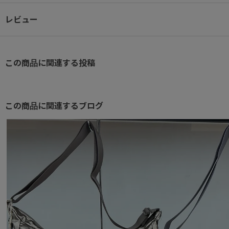
● バーテクト®ポケット
ポケットには、抗ウイルス・抗菌加工の生地を使用。
レビュー
ハンカチやマスク等の収納に便利。
● ユーティリティポケット
この商品に関連する投稿
小物雑貨の収納にぴったりな内装ポケット付き。
● ボトルホルダー
内装へはペットボトルや折り畳み傘の収納が可能なボトルホルダー付
この商品に関連するブログ
● 背面ポケット
セキュリティー性の高い背面ファスナーポケット付き。
● 吸水速乾素材
リュックベルト裏とリュックの背面には、吸水速乾機能のある素材を
夏場などの汗をかく季節でも安心です。
● リュックベルト