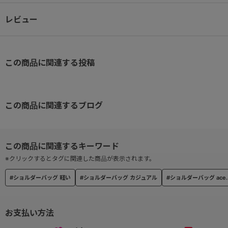
※参考収納寸法
13.3インチPC：W31×H22×D2.4㎝
レビュー
A4ファイル：31.3×23.1㎝
● スマートアクセスポケット
この商品に関連する投稿
背面へは素早く出し入れできて滑り落ちにくい構造のスマートフォン
● ユーティリティポケット
ミニマムなデザインで、小物を収納しすぐに取り出せる外装ポケット
この商品に関連するブログ
● ボトルホルダー
メイン内装へはペットボトル等の収納が可能なホルダーを搭載。
一緒にしまった荷物と分けて収納ができます。
※クリックするとタグに関連した商品が表示されます。
#ショルダーバッグ 軽い
#ショルダーバッグ カジュアル
#ショルダーバッグ ace.
● ショルダーベルト
ショルダーベルトは左右付け替え可能。
背負う向きにあわせて変更ができます。
お支払い方法