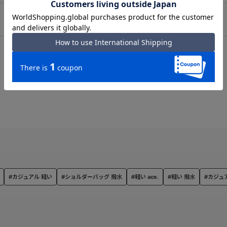
専用ポケットを設置。
を設置。
#カジュアル 軽い
#ショルダーバッグ 撥水
#軽い ace.
#軽い 撥水
#カジュ