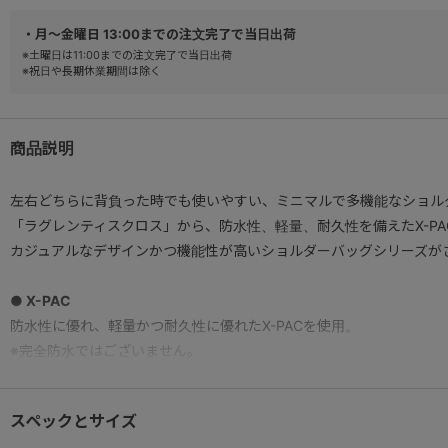
・月～金曜日 13:00までの注文完了で当日出荷
※土曜日は11:00までの注文完了で当日出荷
※祝日や長期休業期間は除く
商品説明
左右どちらに背負った時でも使いやすい、ミニマルで多機能なショル
「ラグレンティスクロス」から、防水性、軽量、耐久性を備えたX-P
カジュアルなデザインかつ機能性が高いショルダーバッグシリーズが
● X-PAC
防水性に優れ、軽量かつ耐久性に優れたX-PACを使用。
※完全防水ではございません。
● 13.3インチPC、A4ファイルが収納可能。
スペックとサイズ
メイン内装へは13.3インチPCの収納が可能。