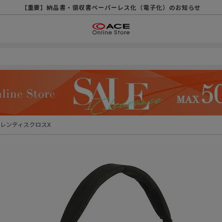
【重要】天候不良や交通状況・物量増等に伴う配送への影響について
【重要】納品書・領収書ペーパーレス化（電子化）のお知らせ
【重要】8/11（火・祝）休業及び配送スケジュールについて
【重要】令和８年熊本地震に伴う配送への影響について
【重要】SNSのなりすまし詐欺にご注意ください
【重要】各種メールが届かない場合に関しまして
【重要】悪質な詐欺サイトにご注意ください
【重要】お問い合わせのご対応に関しまして
レンティスクロスX