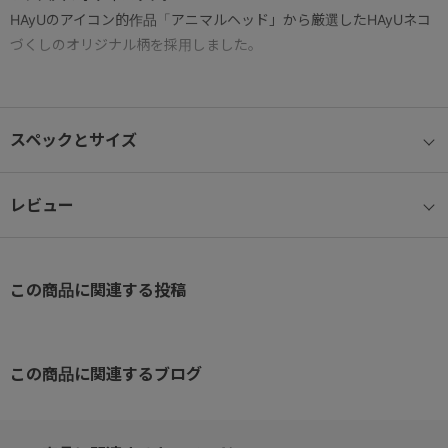
HAyUのアイコン的作品「アニマルヘッド」から厳選したHAyUネコ
づくしのオリジナル柄を採用しました。
開口部はU字型に大きく開くファスナー仕様で、荷物の出し入れが
しやすく使い勝手抜群。
スペックとサイズ
肩紐には取り外し可能なバックルが付いているので、着脱もスムー
ズです。
レビュー
・引手部分にHAyUネコ入りメタルチャーム付き。
・シンプルな無地タイプは内装ネコ柄、ネコヘッド柄タイプは内装
この商品に関連する投稿
無地仕様。
・内装にはキーリングなどを取り付けておけるハトメパーツ付き。
この商品に関連するブログ
・内装の合皮に箔押しされたブランドロゴがエレガントさを醸し出
します。