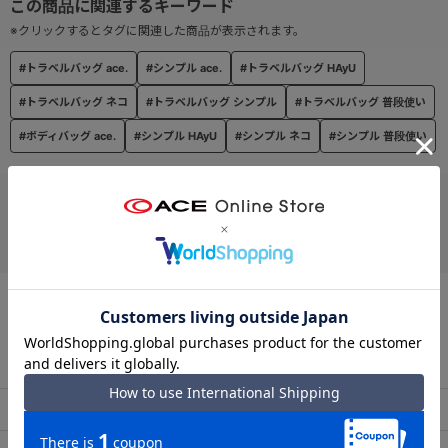
・背面にはセキュリティ性の高いファスナーポケットを配置。
※クリックするとタグに関連した商品が表示されます。
#トラベルバッグ ace.
#シンプル ace.
#トラベルバッグ HAyU
----------------------
機能詳細
#トラベルバッグ ネコ
#トラベルバッグ シンプル
#トラベルバッグ 普段使い
<内装>
#ボディバッグ ace.
#シンプル HAyU
#シンプル ネコ
#シンプル 普段使い
・メッシュポケット×2
<外装>
お支払い方法
・背面ファスナーポケット×1
クレジットカード
この商品について問い合わせる
出荷・配送について
返品・交換について