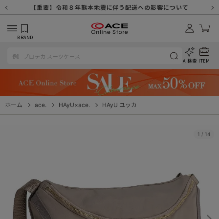
【重要】天候不良や交通状況・物量増等に伴う配送への影響について
【重要】納品書・領収書ペーパーレス化（電子化）のお知らせ
【重要】8/11（火・祝）休業及び配送スケジュールについて
【重要】令和８年熊本地震に伴う配送への影響について
【重要】SNSのなりすまし詐欺にご注意ください
【重要】各種メールが届かない場合に関しまして
【重要】悪質な詐欺サイトにご注意ください
【重要】お問い合わせのご対応に関しまして
BRAND
AI検索
ITEM
ホーム
ace.
HAyU×ace.
HAyU ユッカ
1
/
14