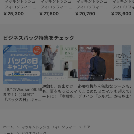
マッキントッシュ
マッキントッシュ
マッキントッシュ
マッキント
フィロソフィー ミ
フィロソフィー ミ
フィロソフィー
フィロソフィ
ア 11203 トートバ
ア 11204 トートバ
5W32 A4サイズ
ービストン2
￥25,300
￥27,500
￥20,790
￥28,600
ッグ
ッグ
13.3インチPC ト
トバッグ 17
ートバッグ 17991
ビジネスバッグ特集をチェック
通勤も、お出かけ
必要な機能を無駄な
シーンもジ
【8/12(Wed)am09:59
も、夏をもっとスマ
くまとめたミニマル
も超えてい
まで！】会員限定
ートに！『高機能レ
デザイン『シルパッ
から旅まで
『バッグの日』キャン
ディースバッグ・コ
ク』
『スタイル
ペーン
レクション』
ョン』
ホーム
マッキントッシュ フィロソフィー
ミア
ホーム
ビジネスバッグ