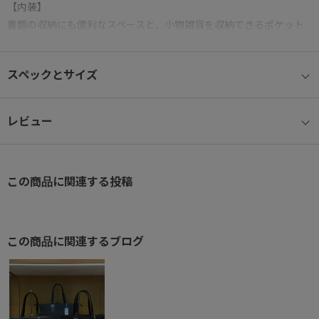
【内装】
書類の収納にも便利なスペースと、小物雑貨を収納できるポケット
を搭載
【PC収納】
スペックとサイズ
11.0インチタブレット収納可能（参考収納寸法 W26×H20×D1㎝）
【ペットボトルホルダー】
ペットボトルや折りたたみ傘等が収納可能なボトルホルダーつき
レビュー
【背面ポケット】
背面には出し入れしやすいポケット
【セットアップ機能】
この商品に関連する投稿
スーツケースなどのプルドライブハンドルに固定し、走行時にバッ
グのふらつきを防ぐセットアップ機能を搭載
シンプルなデザインながら、多機能なお仕事バッグです。
この商品に関連するブログ