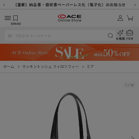
【重要】天候不良や交通状況・物量増等に伴う配送への影響について
【重要】納品書・領収書ペーパーレス化（電子化）のお知らせ
【重要】令和８年熊本地震に伴う配送への影響について
【重要】SNSのなりすまし詐欺にご注意ください
【重要】各種メールが届かない場合に関しまして
【重要】悪質な詐欺サイトにご注意ください
【重要】お問い合わせのご対応に関しまして
BRAND
AI検索
ITEM
ホーム
マッキントッシュ フィロソフィー
ミア
1
/
14