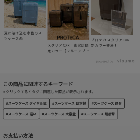
キャスターには体感音量を大幅に削減した「サイレントキャスター
®」に加え、なめらかな走行を実現したベアリング内蔵の「ベアロ
ンホイール®」を採用。
夏に溶け込む水色のスー
● マジックストップ
ツケース🏝️
プロテカ スタリアCXR
独自開発のストッパー機能『マジックストップ』を搭載。手元のス
スタリアCXR 直営店限
新カラー登場！
イッチで簡単に操作でき、不意な走行を防ぐキャスターストッパー
定カラー【マルーンブラ
ウン】が登場！！
機能を搭載。
powered by
● TSダイヤルロック
カギの持ち歩きが不要な3ケタのダイヤル式TSロックを装備。施錠
したまま預け入れ可能。
※クリックするとタグに関連した商品が表示されます。
#スーツケース ダイヤル式
#スーツケース 日本製
#スーツケース 静音
● パーツ
本体色と同色のパーツを採用
#スーツケース 軽い
#スーツケース 大容量
#スーツケース 耐衝撃
● ハンドル
お支払い方法
ナナメ形状で握りやすいピックアップハンドル