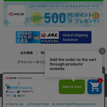
Global Shipping
Guidance
会社概要
特定商取引法に基づく表示
プライバシーポリシー
利用規約
採用情報
かばんの総合メーカー、エース公式サイト
当サイトでは、サイトの利便性向上のため、クッ
スーツケースビジネスバッグ直営店ならではの豊富なラインナップでご紹介！
キー(Cookie)を使用しています。クッキーについ
承諾する
充実のアフターサービス・豊富な品揃え・安心のメーカー直営ストア
最近、10人がこの商品をカートに入れました
clos
て
詳細はこちら
￥92,400
Copyright © ACE Co., Ltd. All rights reserved.
カートに入れる