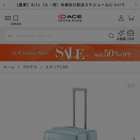
【重要】天候不良や交通状況・物量増等に伴う配送への影響について
【重要】納品書・領収書ペーパーレス化（電子化）のお知らせ
【重要】8/11（火・祝）休業及び配送スケジュールについて
【重要】令和８年熊本地震に伴う配送への影響について
【重要】システムエラーによる出荷遅延につきまして
【重要】SNSのなりすまし詐欺にご注意ください
【重要】各種メールが届かない場合に関しまして
【重要】悪質な詐欺サイトにご注意ください
【重要】お問い合わせのご対応に関しまして
BRAND
AI検索
ITEM
ホーム
プロテカ
スタリアCXR
1
/
7