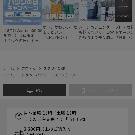
オトナかわいい、ち
シーンもジェンダー
プロテカ初
【8/12(Wed)am09:59
ょうどいい。
も超えていく。日常
トオープン
まで！】会員限定
『CRUZBOX』
から旅まで寄り添う
『FULLES
『バッグの日』キャン
『スタイルコレクシ
ペーン
ョン』
ホーム
プロテカ
スタリアCXR
ホーム
トラベルバッグ
スーツケース
PC
スマートフォン
月～金曜 13時／土曜 11時
までのご注文完了で「当日出荷」
3,300円以上のご購入で