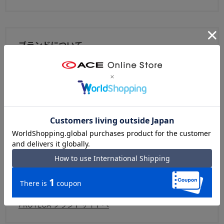
ブランドについて
スーツケース国内生産50年以上の実績を持つ、エース株式
会社を代表するラゲージブランド。北海道・赤平工場で作
られる「日本製」ならではの高品質と、高感度なデザイ
ン、そしてプロテカ独自の高い機能性が特徴。熟練した職
人の繊細な手作業によって、1本1本丁寧に作られていま
す。
エースオンラインストア PROTECA トップへ
PROTECA ブランドサイトへ