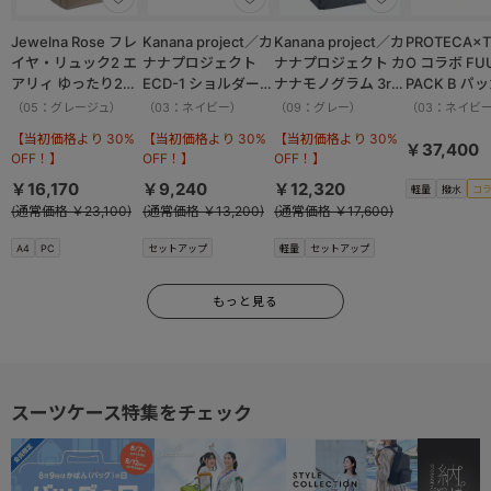
Jewelna Rose フレ
Kanana project／カ
Kanana project／カ
PROTECA×T
イヤ・リュック2 エ
ナナプロジェクト
ナナプロジェクト カ
O コラボ FU
アリィ ゆったり2ル
ECD-1 ショルダーバ
ナナモノグラム 3rd
PACK B パ
ーム 16262
ッグ 横 19083
リュックサック
ボストンバッ
（05：グレージュ）
（03：ネイビー）
（09：グレー）
（03：ネイビ
11913
撥水加工 37.
【当初価格より 30%
【当初価格より 30%
【当初価格より 30%
13002
￥37,400
OFF！】
OFF！】
OFF！】
￥16,170
￥9,240
￥12,320
軽量
撥水
コ
(通常価格 ￥23,100)
(通常価格 ￥13,200)
(通常価格 ￥17,600)
A4
PC
セットアップ
軽量
セットアップ
もっと見る
スーツケース特集をチェック