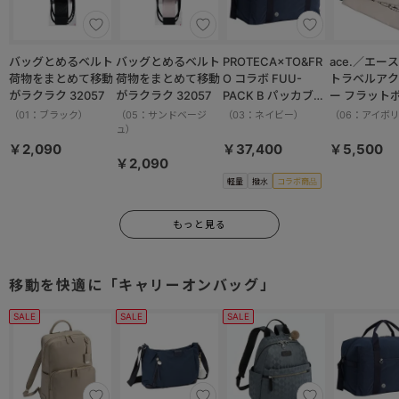
バッグとめるベルト
バッグとめるベルト
PROTECA×TO&FR
ace.／エース HAy
荷物をまとめて移動
荷物をまとめて移動
O コラボ FUU-
トラベルアク
がラクラク 32057
がラクラク 32057
PACK B パッカブル
ー フラット
ボストンバッグ 軽量
ット 17825
（01：ブラック）
（05：サンドベージ
（03：ネイビー）
（06：アイボ
撥水加工 37.5L
ュ）
13002
￥2,090
￥37,400
￥5,500
￥2,090
軽量
撥水
コラボ商品
もっと見る
移動を快適に「キャリーオンバッグ」
SALE
SALE
SALE