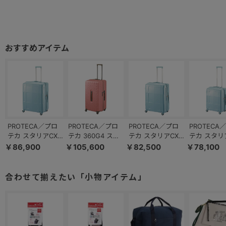
PROTECA／プロ
PROTECA／プロ
PROTECA／プロ
PROTECA
テカ スタリアCXR
テカ 360G4 スー
テカ スタリアCXR
テカ スタリ
02354 スーツケー
ツケース 日本製
02353 スーツケー
02352 ス
￥86,900
￥105,600
￥82,500
￥78,100
ス 日本製 103L
105L 02425
ス 日本製 82L
ス 日本製 5
合わせて揃えたい「小物アイテム」