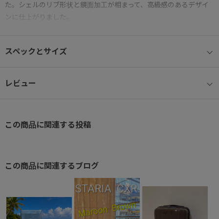
た。シェルのリブ形状と鏡面加工が相まって、高級感のあるデザイ
ンに仕上がりました。
〇機能説明〇
スペックとサイズ
● ボディ
軽量かつ堅牢なボディに、便利な機能を搭載したフルスペックモデ
レビュー
ル。傷が付きにくい凸型リブデザインのボディシェルを採用
● 素材
この商品に関連する投稿
本体素材に耐衝撃性に富んだ、ポリカーボネートとABS樹脂の混合
素材を採用。
● サイズ
この商品に関連するブログ
10日間以上の旅行や出張に適したサイズ。総外寸157㎝以内。手荷
物を無料で預け入れできる国際基準サイズ対応の大容量。
● 自社開発のサイレントキャスター＆ベアロンホイール