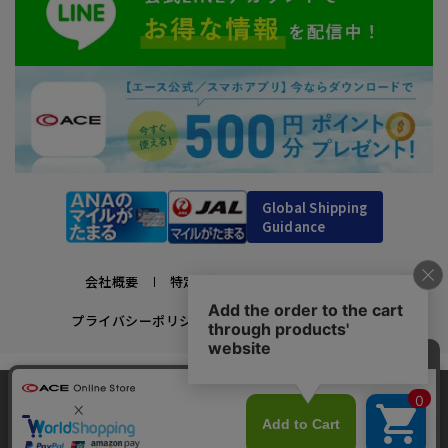
Global Shipping
Guidance
会社概要
特定商取引法に基づく表示
プライバシーポリシー
利用規約
採用情報
かばんの総合メーカー、エース公式サイト
当サイトでは、サイトの利便性向上のため、クッ
スーツケースビジネスバッグ直営店ならではの豊富なラインナップでご紹介！
キー(Cookie)を使用しています。クッキーについ
承諾する
充実のアフターサービス・豊富な品揃え・安心のメーカー直営ストア
最近、58人がこの商品をカートに入れました
clos
て
詳細はこちら