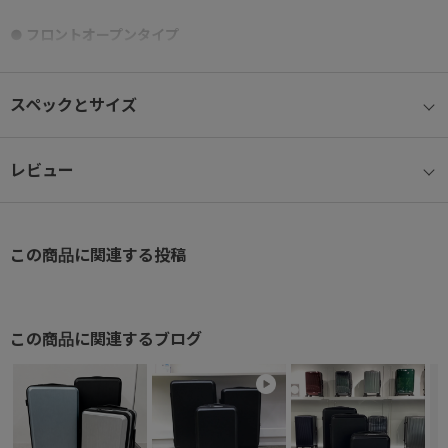
● フロントオープンタイプ
内装スペースを有効活用できるフロントオープン仕様。
(通常スーツケースの様な中央開きは出来ません)
スペックとサイズ
● チェックインサイズ/XL
5-7日程度の旅に適したサイズ。
レビュー
無料預け入れ手荷物国際基準サイズ
● エキスバンダブル機能
この商品に関連する投稿
荷物の量にあわせてマチの拡張が可能なエキスバンダブル機能を搭
載。
● マジックストップ®
この商品に関連するブログ
手元のスイッチで簡単に操作でき、不意な走行を防ぐキャスタース
トッパー機能を搭載。
● ベアロンホイール®