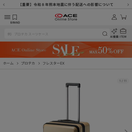
【重要】天候不良や交通状況・物量増等に伴う配送への影響について
【重要】納品書・領収書ペーパーレス化（電子化）のお知らせ
【重要】8/11（火・祝）休業及び配送スケジュールについて
【重要】令和８年熊本地震に伴う配送への影響について
【重要】SNSのなりすまし詐欺にご注意ください
【重要】各種メールが届かない場合に関しまして
【重要】悪質な詐欺サイトにご注意ください
【重要】お問い合わせのご対応に関しまして
BRAND
AI検索
ITEM
ホーム
プロテカ
フレスターEX
1
/
11