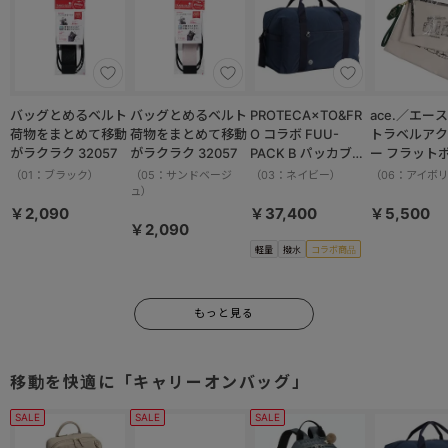
バッグとめるベルト
バッグとめるベルト
PROTECA×TO&FR
ace.／エース HAy
荷物をまとめて移動
荷物をまとめて移動
O コラボ FUU-
トラベルアク
がラクラク 32057
がラクラク 32057
PACK B パッカブル
ー フラット
ボストンバッグ 軽量
ット 17825
（01：ブラック）
（05：サンドベージ
（03：ネイビー）
（06：アイボ
撥水加工 37.5L
ュ）
13002
￥2,090
￥37,400
￥5,500
￥2,090
軽量
撥水
コラボ商品
もっと見る
移動を快適に「キャリーオンバッグ」
SALE
SALE
SALE