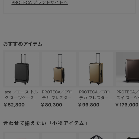
PROTECA ブランドサイトへ
ace.／エース トル
PROTECA／プロ
PROTECA／プロ
PROTECA／
ク スーツケース
テカ フレスター
テカ フレスター
スイ スーツ
63/78L フロント
EX 機内持ち込み
EX キャスタース
71L 双輪 
￥52,800
￥80,300
￥96,800
￥176,000
ポケット キャスタ
キャスターストッ
トッパー フロント
ャスタース
ーストッパー
パー フロントオー
オープン 日本製
ー 03553
09092
プン 日本製
105/120L 01555
合わせて揃えたい「小物アイテム」
36/45L 01551