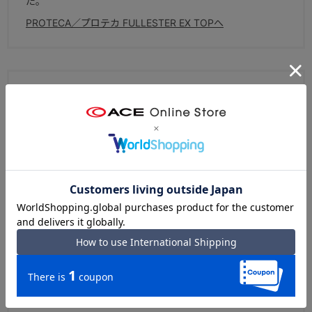
た。
PROTECA／プロテカ FULLESTER EX TOPへ
ブランドについて
スーツケース国内生産50年以上の実績を持つ、エース株式
会社を代表するラゲージブランド。北海道・赤平工場で作
られる「日本製」ならではの高品質と、高感度なデザイ
ン、そしてプロテカ独自の高い機能性が特徴。熟練した職
人の繊細な手作業によって、1本1本丁寧に作られていま
す。
エースオンラインストア PROTECA トップへ