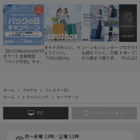
オトナかわいい、ち
シーンもジェンダー
プロテカ初
【8/12(Wed)am09:59
ょうどいい。
も超えていく。日常
トオープン
まで！】会員限定
『CRUZBOX』
から旅まで寄り添う
『FULLES
『バッグの日』キャン
『スタイルコレクシ
ペーン
ョン』
ホーム
プロテカ
フレスターEX
ホーム
トラベルバッグ
スーツケース
PC
スマートフォン
月～金曜 13時／土曜 11時