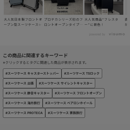
ホイール部には滑らかな走行を可能にする、ベアリング内蔵のベア
ロンホイールを搭載。
大人気日本製フロントオ
プロテカシリーズ初のフ
大人気商品“フレスタ
直
ープン型スーツケース✨
ロントオープンタイプ
ー”に新色！
が
● サイレントキャスター®
(Made in Japan)
公的機関の検査に基づき、従来品に比べ約30％の体感音量軽減が証
powered by
明された、自社開発のキャスター。
● TSダイヤルファスナーロック
TSダイヤルファスナーロック(Travel Sentry®認可ロック)搭載で、
※クリックするとタグに関連した商品が表示されます。
施錠したまま預け入れ可能。
#スーツケース キャスターストッパー
#スーツケース TSロック
※鍵の付属はしません。
#スーツケース 出張
#スーツケース サイレントキャスター
#スーツケース 静音キャスター
#スーツケース フロントオープン
#スーツケース 海外旅行
#スーツケース ベアロンホイール
#スーツケース PROTECA
#スーツケース 家族旅行