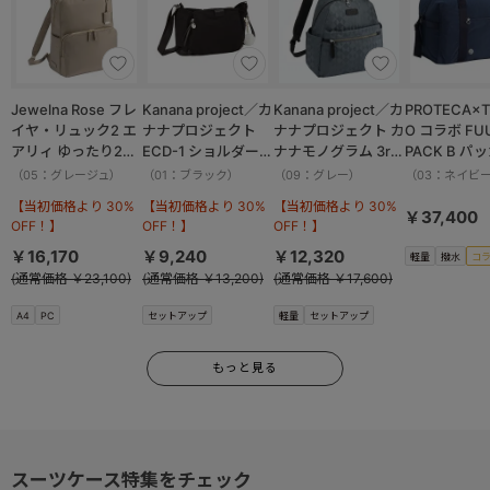
Jewelna Rose フレ
Kanana project／カ
Kanana project／カ
PROTECA×T
イヤ・リュック2 エ
ナナプロジェクト
ナナプロジェクト カ
O コラボ FU
アリィ ゆったり2ル
ECD-1 ショルダーバ
ナナモノグラム 3rd
PACK B パ
ーム 16262
ッグ 横 19083
リュックサック
ボストンバッ
（05：グレージュ）
（01：ブラック）
（09：グレー）
（03：ネイビ
11913
撥水加工 37.
【当初価格より 30%
【当初価格より 30%
【当初価格より 30%
13002
￥37,400
OFF！】
OFF！】
OFF！】
￥16,170
￥9,240
￥12,320
軽量
撥水
コ
(通常価格 ￥23,100)
(通常価格 ￥13,200)
(通常価格 ￥17,600)
A4
PC
セットアップ
軽量
セットアップ
もっと見る
スーツケース特集をチェック