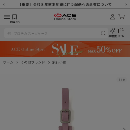
【重要】天候不良や交通状況・物量増等に伴う配送への影響について
【重要】納品書・領収書ペーパーレス化（電子化）のお知らせ
【重要】8/11（火・祝）休業及び配送スケジュールについて
【重要】令和８年熊本地震に伴う配送への影響について
【重要】SNSのなりすまし詐欺にご注意ください
【重要】各種メールが届かない場合に関しまして
【重要】悪質な詐欺サイトにご注意ください
【重要】お問い合わせのご対応に関しまして
BRAND
AI検索
ITEM
ホーム
その他ブランド
旅行小物
1
/
9