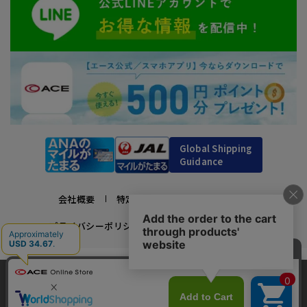
Global Shipping
Guidance
会社概要
特定商取引法に基づく表示
プライバシーポリシー
利用規約
採用情報
かばんの総合メーカー、エース公式サイト
当サイトでは、サイトの利便性向上のため、クッ
スーツケースビジネスバッグ直営店ならではの豊富なラインナップでご紹介！
キー(Cookie)を使用しています。クッキーについ
承諾する
充実のアフターサービス・豊富な品揃え・安心のメーカー直営ストア
最近、4人がこの商品をカートに入れました
clos