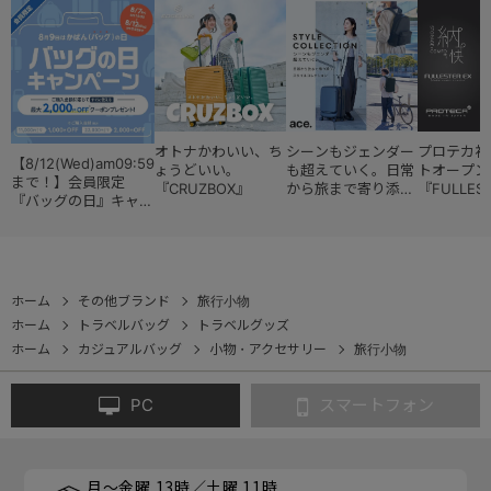
オトナかわいい、ち
シーンもジェンダー
プロテカ初
【8/12(Wed)am09:59
ょうどいい。
も超えていく。日常
トオープン
まで！】会員限定
『CRUZBOX』
から旅まで寄り添う
『FULLES
『バッグの日』キャン
『スタイルコレクシ
ペーン
ョン』
ホーム
その他ブランド
旅行小物
ホーム
トラベルバッグ
トラベルグッズ
ホーム
カジュアルバッグ
小物・アクセサリー
旅行小物
PC
スマートフォン
月～金曜 13時／土曜 11時