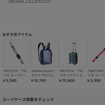
PROTECA ブランドサイトへ
PROTECA／プロ
Kanana project／
PROTECA／プロ
TABITOM
テカ スーツケース
カナナプロジェク
テカ トラクション
トモ スーツ
ベルト 32791
ト コレクション
2 スーツケース 日
ベルト 3215
￥5,500
￥10,780
￥75,900
￥3,300
DYL ラポシュ リ
本製 39/45L エキ
ュック ファスナー
スパンド 機内持ち
タイプ A4 68544
込み 01491
スーツケース特集をチェック