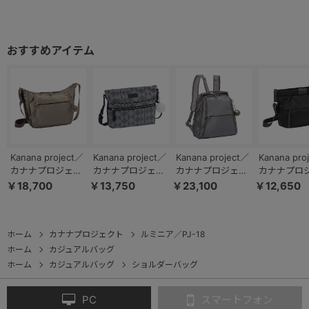
Kanana project／
Kanana project／
Kanana project／
Kanana pro
カナナプロジェク
カナナプロジェク
カナナプロジェク
カナナプロ
ト PJ-18 ショルダ
ト カナナモノグラ
ト PJ-18 リュック
ト PJ16-2n
￥18,700
￥13,750
￥23,100
￥12,650
ーバッグ 10L
ム 3rd LTD ショル
サック 10L 20123
ルダーバッグ 6
20122
ダーバッグ 20151
20142
ホーム
カナナプロジェクト
ルミニア／PJ-18
ホーム
カジュアルバッグ
ホーム
カジュアルバッグ
ショルダーバッグ
PC
スマートフォン