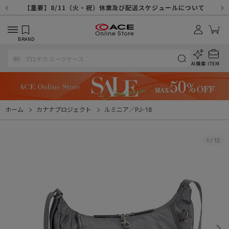
【重要】天候不良や交通状況・物量増等に伴う配送への影響について
【重要】納品書・領収書ペーパーレス化（電子化）のお知らせ
【重要】8/11（火・祝）休業及び配送スケジュールについて
【重要】令和８年熊本地震に伴う配送への影響について
【重要】システムエラーによる出荷遅延につきまして
【重要】SNSのなりすまし詐欺にご注意ください
【重要】各種メールが届かない場合に関しまして
【重要】悪質な詐欺サイトにご注意ください
【重要】お問い合わせのご対応に関しまして
BRAND
AI検索
ITEM
ホーム
カナナプロジェクト
ルミニア／PJ-18
1
/
12