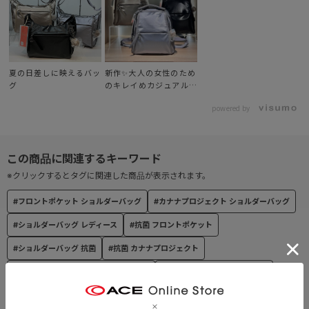
うに。
そんな願いを込めた旅のお守りチャーム。
● 本体生地
夏の日差しに映えるバッ
新作✨大人の女性のため
本体素材には、繊維生産過程に発生する廃材を再生して作られたリ
グ
のキレイめカジュアルア
サイクルナイロンを使用。
イテム✨
powered by
表面には耐摩耗性に優れたパール調PUをコーティング。
【外装ポケット】
・フロントポケット×1
※クリックするとタグに関連した商品が表示されます。
→オープンポケット×1
・背面ポケット×1
#フロントポケット ショルダーバッグ
#カナナプロジェクト ショルダーバッグ
【内装ポケット】
#ショルダーバッグ レディース
#抗菌 フロントポケット
・メッシュファスナーポケット×1
・クッション入り片側マチ有りオープンポケット×1
#ショルダーバッグ 抗菌
#抗菌 カナナプロジェクト
#フロントポケット カナナプロジェクト
#ショルダーバッグ 抗ウイルス
#抗菌 レディース
#ショルダーバッグ セーフティロック付