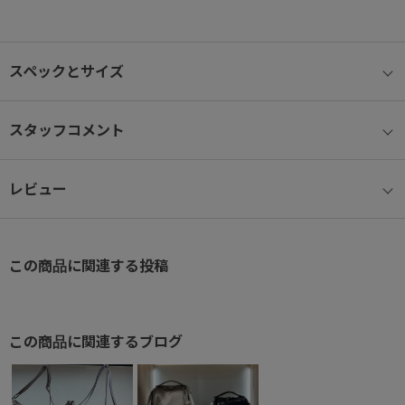
● バーテクト®ポケット
ポケットには、抗ウイルス・抗菌加工の生地を使用。
スペックとサイズ
ハンカチやマスク等の収納に便利。
● ユーティリティポケット
スタッフコメント
小物雑貨の収納にぴったりな内装ポケット付き。
レビュー
● 背面ポケット
セキュリティー性の高い背面ファスナーポケット付き。
● セーフティロック機能
この商品に関連する投稿
メインファスナーへは不用意に開かないようにする、セーフティロ
ック付き。
旅行や人混みなどでも安心です。
この商品に関連するブログ
● 旅のお守り“カナナ”付き
旅先でハッピーが生まれますように。そして元気で帰ってきますよ