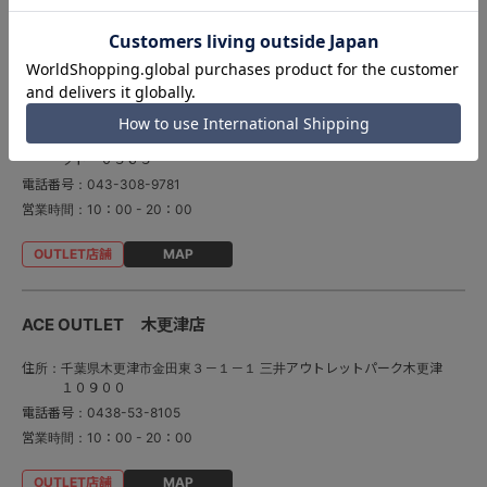
MAP
ACE OUTLET 酒々井店
住所：
千葉県印旛郡酒々井町飯積２－４－１ 酒々井プレミアム・アウトレ
ット ０５６５
電話番号：
043-308-9781
営業時間：
10：00 - 20：00
MAP
ACE OUTLET 木更津店
住所：
千葉県木更津市金田東３－１－１ 三井アウトレットパーク木更津
１０９００
電話番号：
0438-53-8105
営業時間：
10：00 - 20：00
MAP