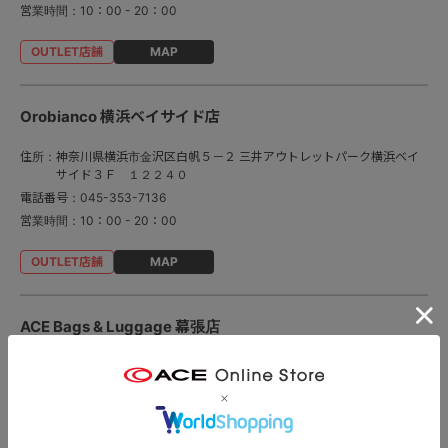
営業時間：
10：00 - 20：00
MAP
Orobianco 横浜ベイサイド店
住所：
神奈川県横浜市金沢区白帆５－２ 三井アウトレットパーク横浜ベイ
サイド３Ｆ １２２４０
電話番号：
045-353-7136
営業時間：
10：00 - 20：00
MAP
ACE Bags & Luggage 幕張店
住所：
千葉県千葉市美浜区ひび野２－５ 三井アウトレットパーク幕張２
Ｆ ２３８１
電話番号：
043-351-4741
営業時間：
10：00 - 20：00