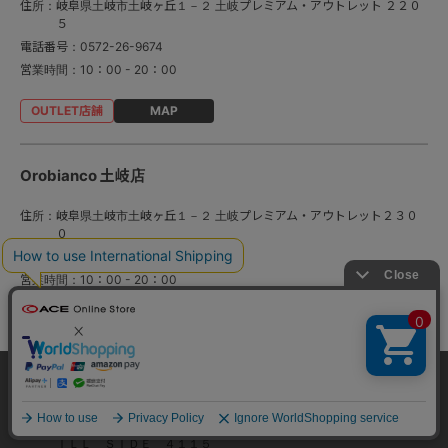
住所：
岐阜県土岐市土岐ヶ丘１－２ 土岐プレミアム・アウトレット ２２０
５
電話番号：
0572-26-9674
営業時間：
10：00 - 20：00
MAP
Orobianco 土岐店
住所：
岐阜県土岐市土岐ヶ丘１－２ 土岐プレミアム・アウトレット２３０
０
電話番号：
0572-44-7005
営業時間：
10：00 - 20：00
MAP
当サイトでは、サイトの利便性向上のため、クッ
ACE Bags & Luggage 御殿場店
キー(Cookie)を使用しています。クッキーについ
承諾する
て
詳細はこちら
住所：
静岡県御殿場市深沢１３１２ 御殿場プレミアム・アウトレット Ｈ
ＩＬＬ ＳＩＤＥ ４１１５