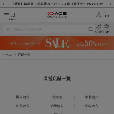
【重要】天候不良や交通状況・物量増等に伴う配送への影響について
【重要】納品書・領収書ペーパーレス化（電子化）のお知らせ
【重要】令和８年熊本地震に伴う配送への影響について
【重要】SNSのなりすまし詐欺にご注意ください
【重要】各種メールが届かない場合に関しまして
【重要】悪質な詐欺サイトにご注意ください
【重要】お問い合わせのご対応に関しまして
BRAND
AI検索
ITEM
ホーム
店舗一覧
直営店舗一覧
関東地方
北海道
東北地方
中部地方
近畿地方
中国地方