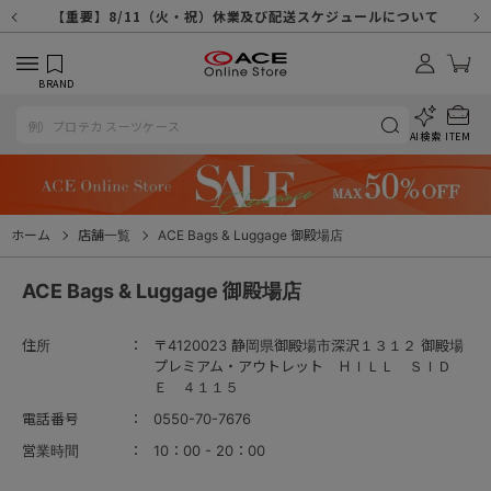
【重要】天候不良や交通状況・物量増等に伴う配送への影響について
【重要】納品書・領収書ペーパーレス化（電子化）のお知らせ
【重要】8/11（火・祝）休業及び配送スケジュールについて
【重要】令和８年熊本地震に伴う配送への影響について
【重要】SNSのなりすまし詐欺にご注意ください
【重要】各種メールが届かない場合に関しまして
【重要】悪質な詐欺サイトにご注意ください
【重要】お問い合わせのご対応に関しまして
BRAND
AI検索
ITEM
ホーム
店舗一覧
ACE Bags & Luggage 御殿場店
ACE Bags & Luggage 御殿場店
住所
〒4120023 静岡県御殿場市深沢１３１２ 御殿場
プレミアム・アウトレット ＨＩＬＬ ＳＩＤ
Ｅ ４１１５
電話番号
0550-70-7676
営業時間
10：00 - 20：00