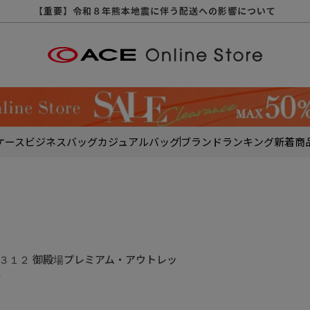
【重要】天候不良や交通状況・物量増等に伴う配送への影響について
【重要】納品書・領収書ペーパーレス化（電子化）のお知らせ
【重要】令和８年熊本地震に伴う配送への影響について
【重要】SNSのなりすまし詐欺にご注意ください
【重要】各種メールが届かない場合に関しまして
【重要】悪質な詐欺サイトにご注意ください
【重要】お問い合わせのご対応に関しまして
ケース
ビジネスバッグ
カジュアルバッグ
ブランド
ランキング
新着商
沢１３１２ 御殿場プレミアム・アウトレッ
５