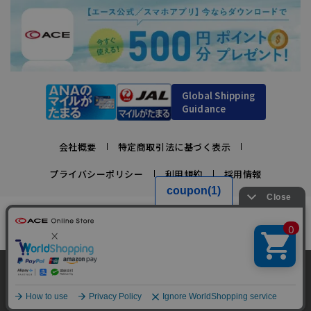
Global Shipping
Guidance
会社概要
特定商取引法に基づく表示
プライバシーポリシー
利用規約
採用情報
かばんの総合メーカー、エース公式サイト
スーツケースビジネスバッグ直営店ならではの豊富なラインナップでご紹介！
充実のアフターサービス・豊富な品揃え・安心のメーカー直営ストア
当サイトでは、サイトの利便性向上のため、クッ
キー(Cookie)を使用しています。クッキーについ
承諾する
Copyright © ACE Co., Ltd. All rights reserved.
て
詳細はこちら