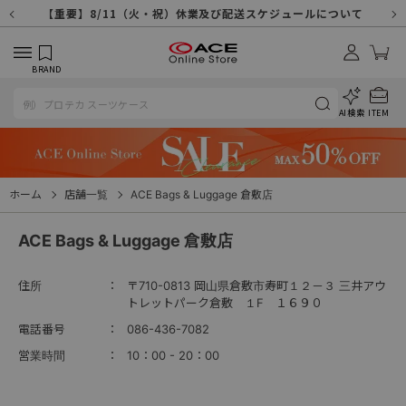
【重要】天候不良や交通状況・物量増等に伴う配送への影響について
【重要】納品書・領収書ペーパーレス化（電子化）のお知らせ
【重要】8/11（火・祝）休業及び配送スケジュールについて
【重要】令和８年熊本地震に伴う配送への影響について
【重要】SNSのなりすまし詐欺にご注意ください
【重要】各種メールが届かない場合に関しまして
【重要】悪質な詐欺サイトにご注意ください
【重要】お問い合わせのご対応に関しまして
BRAND
AI検索
ITEM
ホーム
店舗一覧
ACE Bags & Luggage 倉敷店
ACE Bags & Luggage 倉敷店
住所
〒710-0813 岡山県倉敷市寿町１２－３ 三井アウ
トレットパーク倉敷 １F １６９０
電話番号
086-436-7082
営業時間
10：00 - 20：00