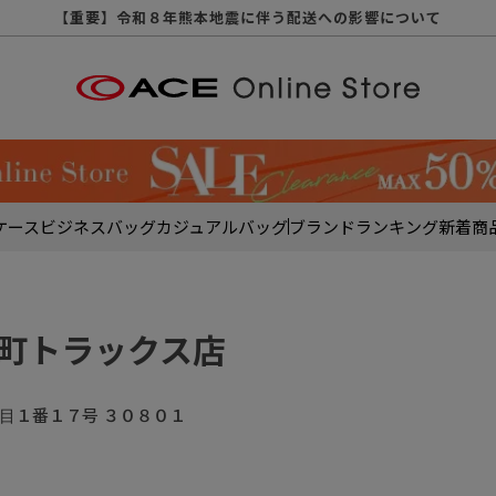
【重要】天候不良や交通状況・物量増等に伴う配送への影響について
【重要】納品書・領収書ペーパーレス化（電子化）のお知らせ
【重要】令和８年熊本地震に伴う配送への影響について
【重要】SNSのなりすまし詐欺にご注意ください
【重要】各種メールが届かない場合に関しまして
【重要】悪質な詐欺サイトにご注意ください
【重要】お問い合わせのご対応に関しまして
ケース
ビジネスバッグ
カジュアルバッグ
ブランド
ランキング
新着商
 大井町トラックス店
丁目１番１７号 ３０８０１