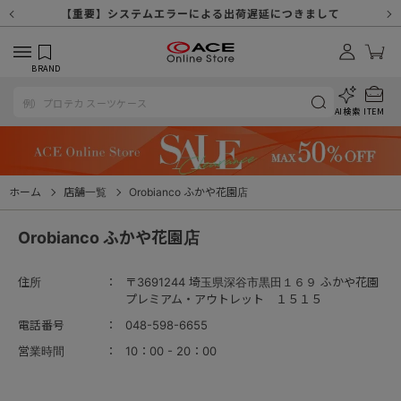
【重要】天候不良や交通状況・物量増等に伴う配送への影響について
【重要】納品書・領収書ペーパーレス化（電子化）のお知らせ
【重要】8/11（火・祝）休業及び配送スケジュールについて
【重要】令和８年熊本地震に伴う配送への影響について
【重要】システムエラーによる出荷遅延につきまして
【重要】SNSのなりすまし詐欺にご注意ください
【重要】各種メールが届かない場合に関しまして
【重要】悪質な詐欺サイトにご注意ください
【重要】お問い合わせのご対応に関しまして
BRAND
AI検索
ITEM
ホーム
店舗一覧
Orobianco ふかや花園店
Orobianco ふかや花園店
住所
〒3691244 埼玉県深谷市黒田１６９ ふかや花園
プレミアム・アウトレット １５１５
電話番号
048-598-6655
営業時間
10：00 - 20：00