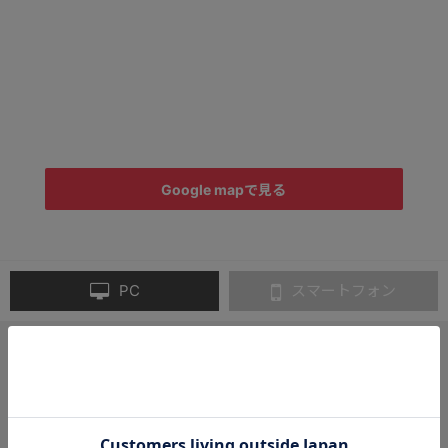
Google mapで見る
PC
スマートフォン
月～金曜 13時／土曜 11時
までのご注文完了で「当日出荷」
3,300円以上のご購入で
「送料無料」