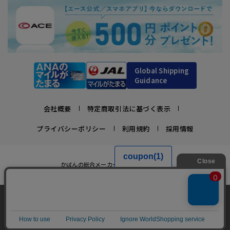
Global Shipping
Guidance
会社概要
特定商取引法に基づく表示
プライバシーポリシー
利用規約
採用情報
かばんの総合メーカー、エース公式サイト
スーツケースビジネスバッグ直営店ならではの豊富なラインナップでご紹介！
充実のアフターサービス・豊富な品揃え・安心のメーカー直営ストア
当サイトでは、サイトの利便性向上のため、クッ
キー(Cookie)を使用しています。クッキーについ
承諾する
Copyright © ACE Co., Ltd. All rights reserved.
て
詳細はこちら