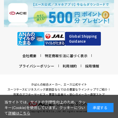
Global Shipping
Guidance
会社概要
特定商取引法に基づく表示
プライバシーポリシー
利用規約
採用情報
かばんの総合メーカー、エース公式サイト
スーツケースビジネスバッグ直営店ならではの豊富なラインナップでご紹介！
充実のアフターサービス・豊富な品揃え・安心のメーカー直営ストア
当サイトでは、サイトの利便性向上のため、クッ
キー(Cookie)を使用しています。クッキーについ
承諾する
Copyright © ACE Co., Ltd. All rights reserved.
て
詳細はこちら