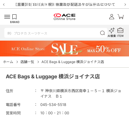
【重要】天候不良や交通状況・物量増等に伴う配送への影響について
【重要】納品書・領収書ペーパーレス化（電子化）のお知らせ
【重要】8/11（火・祝）休業及び配送スケジュールについて
【重要】令和８年熊本地震に伴う配送への影響について
【重要】SNSのなりすまし詐欺にご注意ください
【重要】各種メールが届かない場合に関しまして
【重要】悪質な詐欺サイトにご注意ください
【重要】お問い合わせのご対応に関しまして
BRAND
AI検索
ITEM
ホーム
店舗一覧
ACE Bags & Luggage 横浜ジョイナス店
ACE Bags & Luggage 横浜ジョイナス店
住所
〒 神奈川県横浜市西区南幸１－５－１ 横浜ジョ
イナス Ｂ１
電話番号
045-534-5518
営業時間
10：00 - 21：00