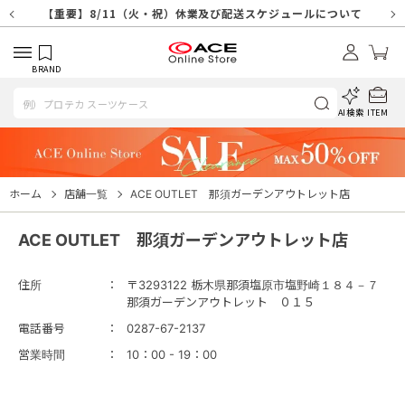
【重要】天候不良や交通状況・物量増等に伴う配送への影響について
【重要】納品書・領収書ペーパーレス化（電子化）のお知らせ
【重要】8/11（火・祝）休業及び配送スケジュールについて
【重要】令和８年熊本地震に伴う配送への影響について
【重要】SNSのなりすまし詐欺にご注意ください
【重要】各種メールが届かない場合に関しまして
【重要】悪質な詐欺サイトにご注意ください
【重要】お問い合わせのご対応に関しまして
BRAND
AI検索
ITEM
ホーム
店舗一覧
ACE OUTLET 那須ガーデンアウトレット店
ACE OUTLET 那須ガーデンアウトレット店
住所
〒3293122 栃木県那須塩原市塩野崎１８４－７
那須ガーデンアウトレット ０１５
電話番号
0287-67-2137
営業時間
10：00 - 19：00