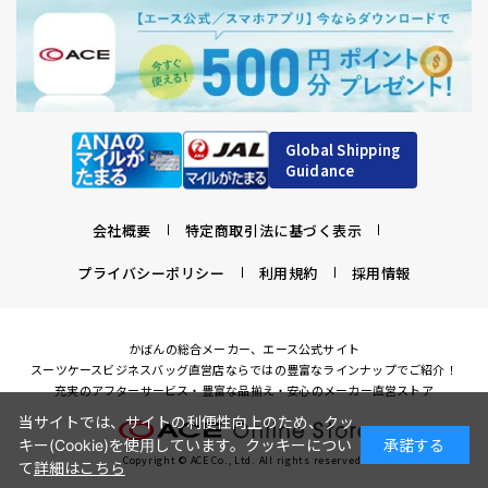
Global Shipping
Guidance
会社概要
特定商取引法に基づく表示
プライバシーポリシー
利用規約
採用情報
かばんの総合メーカー、エース公式サイト
スーツケースビジネスバッグ直営店ならではの豊富なラインナップでご紹介！
充実のアフターサービス・豊富な品揃え・安心のメーカー直営ストア
当サイトでは、サイトの利便性向上のため、クッ
キー(Cookie)を使用しています。クッキーについ
承諾する
Copyright © ACE Co., Ltd. All rights reserved.
て
詳細はこちら