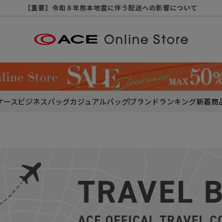
【重要】天候不良や交通状況・物量増等に伴う配送への影響について
【重要】納品書・領収書ペーパーレス化（電子化）のお知らせ
【重要】令和８年熊本地震に伴う配送への影響について
【重要】SNSのなりすまし詐欺にご注意ください
【重要】各種メールが届かない場合に関しまして
【重要】悪質な詐欺サイトにご注意ください
【重要】お問い合わせのご対応に関しまして
ケース
ビジネスバッグ
カジュアルバッグ
ブランド
ランキング
新着商