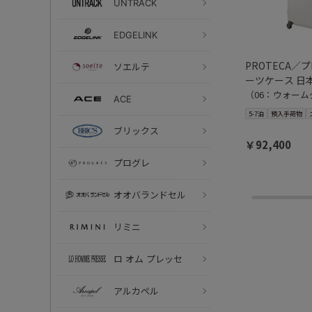
UNTRACK
EDGELINK
PROTECA／プ
ソエルテ
ーツケース 日本製
（06：ウォーム
ACE
5-7泊
預入手荷物
ブリックス
￥92,400
プログレ
オオバランドセル
リミニ
ロ オム プレッセ
アルカペル