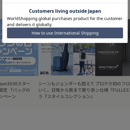
i)am10:00スター
シーンもジェンダーも超えて
プロテカ初のフロ
限定 『バッグの
いく。日常から旅まで寄り添
ン仕様『FULLEST
ンペーン
う『スタイルコレクション』