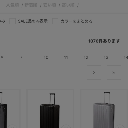
人気順
新着順
安い順
高い順
のみ
SALE品のみ表示
カラーをまとめる
1076
件あります
最初
前
10
11
12
13
1
次
最