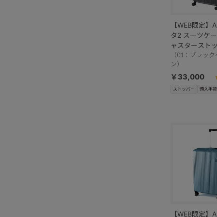
【WEB限定】A
タ2 スーツケース
ャスタースト
06938
（01：ブラック
ン）
￥33,000
ストッパー
預入手荷
【WEB限定】A