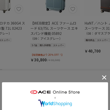
ロテカ 360G4 ス
【WEB限定】ACE ファームロ
HaNT／ハント ノ
 71L 02423
ード 63/75L スーツケース エキ
スーツケース 31
グレー）
スパンド機能 05892
（08：ダマスブ
（09：アイスグレー）
ストッパー
機内持込
ストッパー
5-7泊
預入手荷物
ストッパー
￥40,700
【当初価格より 20％ OFF！】
￥30,800
(
￥38,500)
TOPICS