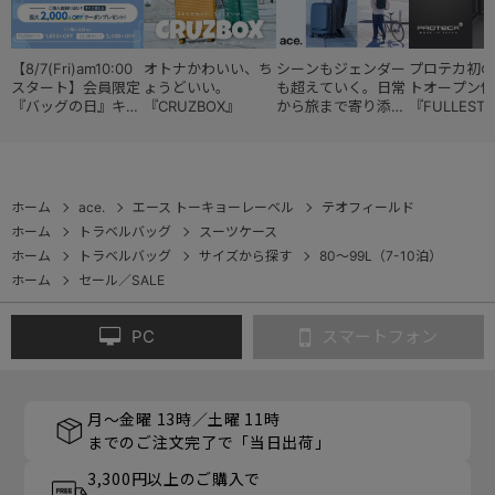
【8/7(Fri)am10:00
オトナかわいい、ち
シーンもジェンダー
プロテカ初の
スタート】会員限定
ょうどいい。
も超えていく。日常
トオープン仕
『バッグの日』キャ
『CRUZBOX』
から旅まで寄り添う
『FULLESTE
ンペーン
『スタイルコレクシ
ョン』
ホーム
ace.
エース トーキョーレーベル
テオフィールド
ホーム
トラベルバッグ
スーツケース
ホーム
トラベルバッグ
サイズから探す
80～99L（7-10泊）
ホーム
セール／SALE
PC
スマートフォン
月～金曜 13時／土曜 11時
までのご注文完了で「当日出荷」
3,300円以上のご購入で