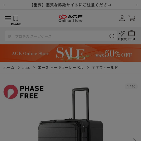
【重要】天候不良や交通状況・物量増等に伴う配送への影響について
【重要】納品書・領収書ペーパーレス化（電子化）のお知らせ
【重要】令和８年熊本地震に伴う配送への影響について
【重要】SNSのなりすまし詐欺にご注意ください
【重要】各種メールが届かない場合に関しまして
【重要】悪質な詐欺サイトにご注意ください
【重要】お問い合わせのご対応に関しまして
BRAND
AI検索
ITEM
ホーム
ace.
エース トーキョーレーベル
テオフィールド
1
/
10