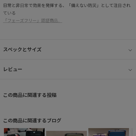
日常と非日常で効果を発揮する、「備えない防災」として注目され
ている
「フェーズフリー」認証商品。
■エースの考える「フェーズフリー」について
スペックとサイズ
カラーリング・デイジーチェーン(荷掛け用テープ)が特徴的で、走行
性の高い大型双輪(60m/m)ホイールを搭載しています。
通常のスーツケースの様に50：50にパッキング出来るだけでなく、
レビュー
フロントポケットを開閉し、1気室のケースとして使用することも可
能。
自宅での保管時は中に防災用品を入れることで、緊急時に物資を避
この商品に関連する投稿
難所まで運ぶことが出来ます。
●7-10日旅行向け。総外寸158㎝以内/手荷物を無料で預け入れでき
る国際基準サイズ対応。
この商品に関連するブログ
●傷が目立ちにくいシボ加工のボディシェル
●通常の開閉方法(2気室）とフロントオープンの開閉方法(1気室)を