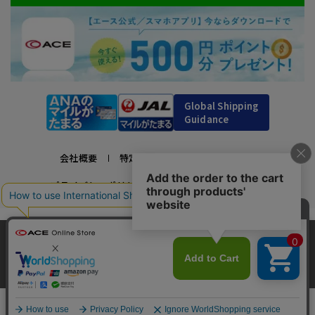
Global Shipping
Guidance
会社概要
特定商取引法に基づく表示
プライバシーポリシー
利用規約
採用情報
かばんの総合メーカー、エース公式サイト
当サイトでは、サイトの利便性向上のため、クッ
スーツケースビジネスバッグ直営店ならではの豊富なラインナップでご紹介！
キー(Cookie)を使用しています。クッキーについ
承諾する
充実のアフターサービス・豊富な品揃え・安心のメーカー直営ストア
て
詳細はこちら
￥38,500
Copyright © ACE Co., Ltd. All rights reserved.
カートに入れる