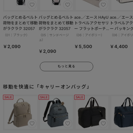
バッグとめるベルト
バッグとめるベルト
ace.／エース HAyU
ace.／エース HAy
荷物をまとめて移動
荷物をまとめて移動
トラベルアクセサリ
トラベルアク
がラクラク 32057
がラクラク 32057
ー フラットポーチセ
ー パッキン
ット 17825
M 17822
（01：ブラック）
（05：サンドベージ
（06：アイボリー）
（06：アイボ
ュ）
￥2,090
￥5,500
￥4,400
￥2,090
もっと見る
移動を快適に「キャリーオンバッグ」
SALE
SALE
SALE