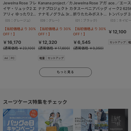
Jewelna Rose フレ
Kanana project／カ
Jewelna Rose アガ
ace.／エー
イヤ・リュック2 エ
ナナプロジェクト カ
タスーベニアバッグ
ィーク2 625
アリィ ゆったり2ル
ナナモノグラム 3rd
折りたたみボストン
トンバッグ 2
ーム 16262
リュックサック
バッグ Lサイズ
（05：グレージュ）
（09：グレー）
（01：ブラック）
（03：ネイビ
11913
16092
【当初価格より 30%
【当初価格より 30%
【当初価格より 30%
￥12,100
OFF！】
OFF！】
OFF！】
￥16,170
￥12,320
￥6,545
セットアップ
軽
(通常価格 ￥23,100)
(通常価格 ￥17,600)
(通常価格 ￥9,350)
A4
PC
軽量
セットアップ
もっと見る
スーツケース特集をチェック