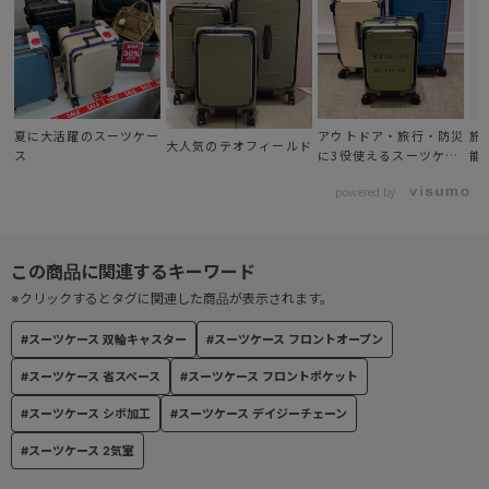
選べる特徴ある構造
●TSダイヤルファスナーロック(Travel Sentry®認可ロック)搭載
で、施錠したまま預け入れ可能
●内装スペースを有効活用できるフロントオープン
●旋回性、走行安定性に優れ、容易に方向転換可能な大型双輪キャ
夏に大活躍のスーツケー
アウトドア・旅行・防災
旅
大人気のテオフィールド
ス
に3役使えるスーツケー
能
スター
ス
●荷掛け用のテープでケース外側にも簡易的に取り付け可能なデイ
powered by
ジーチェーン
●シェルのコーナーの丸みを抑えることで、容量を稼ぎ荷物のパッ
キングもしやすい形状
※クリックするとタグに関連した商品が表示されます。
#スーツケース 双輪キャスター
#スーツケース フロントオープン
#スーツケース 省スペース
#スーツケース フロントポケット
#スーツケース シボ加工
#スーツケース デイジーチェーン
#スーツケース 2気室