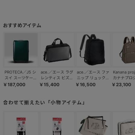
PROTECA／J5 シ
ace.／エース ラグ
ace.／エース ファ
Kanana pro
スイ スーツケース
レンティス ビズ
ニップ リュックサ
カナナプロ
100L 双輪 日本製
ビジネスバッグ
ック Mサイズ
ト PJ8-3r
￥187,000
￥15,400
￥16,500
￥23,100
キャスターストッ
B4／14.0インチ
67296
クサック フ
パー 03554
PC 68503
ェイバッグ 
62102
合わせて揃えたい「小物アイテム」