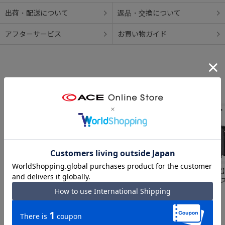
出荷・配送について
返品・交換について
アフターサービス
お買い物ガイド
【WEB限定】 ACE
【WEB限定】 ACE
World Traveler／
【WEB限定
クレスタ2F スー
クレスタ スーツケ
ワールドトラベラ
クレスタ2 
ツケース フレーム
ース 83/93L エキ
ー ボトムベイ 85L
ケース 60
￥44,000
￥26,400
￥34,100
￥30,800
83L キャスタース
スパンド機能
スーツケース キャ
ターストッ
トッパー 05108
06318
スターストッパー
06937
06953
合わせて揃えたい「小物アイテム」