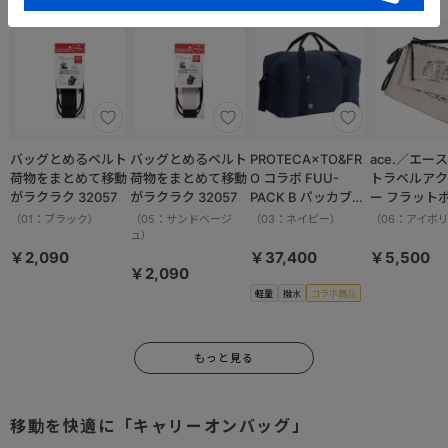
バッグとめるベルト
バッグとめるベルト
PROTECA×TO&FR
ace.／エース HAy
荷物をまとめて移動
荷物をまとめて移動
O コラボ FUU-
トラベルアク
がラクラク 32057
がラクラク 32057
PACK B パッカブル
ー フラット
ボストンバッグ 軽量
ット 17825
（01：ブラック）
（05：サンドベージ
（03：ネイビー）
（06：アイボ
撥水加工 37.5L
ュ）
13002
￥2,090
￥37,400
￥5,500
￥2,090
軽量
撥水
コラボ商品
もっと見る
移動を快適に「キャリーオンバッグ」