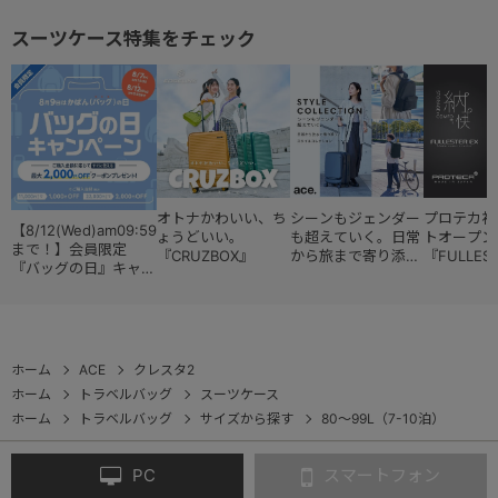
スーツケース特集をチェック
オトナかわいい、ち
シーンもジェンダー
プロテカ初
【8/12(Wed)am09:59
ょうどいい。
も超えていく。日常
トオープン
まで！】会員限定
『CRUZBOX』
から旅まで寄り添う
『FULLES
『バッグの日』キャン
『スタイルコレクシ
ペーン
ョン』
ホーム
ACE
クレスタ2
ホーム
トラベルバッグ
スーツケース
ホーム
トラベルバッグ
サイズから探す
80～99L（7-10泊）
PC
スマートフォン