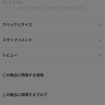
ぴったりです。
ストッパー機能などの充実した装備で、使い勝手も抜群。
※内装はブロンズヘアライン・ブラウンヘアラインを除き、全て水色
のお色味となっております。
スペックとサイズ
●ストッパー機能付き
電車や坂道での不意な走行を防ぐ安心のストッパー機能を搭載。
スタッフコメント
●双輪キャスターで快適な走行
レビュー
旋回性に優れた双輪仕様でスムーズな移動が可能です。
(HINOMOTO製)
●ダイヤル式ロック（3桁）
この商品に関連する投稿
鍵の持ち運びが不要なダイヤル式ロックを採用。
※本商品には鍵は付属しておりません。初期設定は「0-0-0」です。
ダイヤルを設定後、鍵穴部分をスライドさせて開錠してください。
この商品に関連するブログ
●中仕切り付き内装