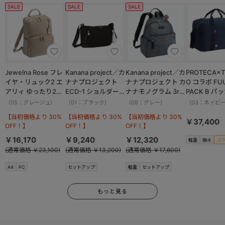
SALE
SALE
SALE
Jewelna Rose フレ
Kanana project／カ
Kanana project／カ
PROTECA×T
イヤ・リュック2 エ
ナナプロジェクト
ナナプロジェクト カ
O コラボ FU
アリィ ゆったり2ル
ECD-1 ショルダーバ
ナナモノグラム 3rd
PACK B パ
ーム 16262
ッグ 横 19083
リュックサック
ボストンバッ
（05：グレージュ）
（01：ブラック）
（09：グレー）
（03：ネイビ
11913
撥水加工 37.
【当初価格より 30%
【当初価格より 30%
【当初価格より 30%
13002
￥37,400
OFF！】
OFF！】
OFF！】
￥16,170
￥9,240
￥12,320
軽量
撥水
コ
(通常価格 ￥23,100)
(通常価格 ￥13,200)
(通常価格 ￥17,600)
A4
PC
セットアップ
軽量
セットアップ
もっと見る