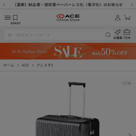
【重要】天候不良や交通状況・物量増等に伴う配送への影響について
【重要】納品書・領収書ペーパーレス化（電子化）のお知らせ
【重要】8/11（火・祝）休業及び配送スケジュールについて
【重要】令和８年熊本地震に伴う配送への影響について
【重要】SNSのなりすまし詐欺にご注意ください
【重要】各種メールが届かない場合に関しまして
【重要】悪質な詐欺サイトにご注意ください
【重要】お問い合わせのご対応に関しまして
BRAND
AI検索
ITEM
ホーム
ACE
クレスタ2
1
/
16