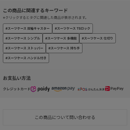
中仕切りはコの字ファスナー開閉で、荷物の整理に便利です。
●横向きでも使いやすい設計
※クリックするとタグに関連した商品が表示されます。
サイドハンドル付きで、横向きでも持ち運びが可能。
#スーツケース 双輪キャスター
#スーツケース TSロック
グライド付きで、横向きでの床置きも安定します。
#スーツケース シンプル
#スーツケース 多機能
#スーツケース 仕切り
#スーツケース ストッパー
#スーツケース 持ち手
#スーツケース ハンドル付き
お支払い方法
クレジットカード
この商品について問い合わせる