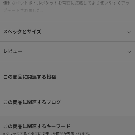
便利なペットボトルポケットを背面に搭載してより使いやすくアッ
プデートされました。
〈機能説明〉
スペックとサイズ
● 機内持込み対応サイズ
キャビンサイズ/S 2～3日の旅行向け。機内持込、国内線100席以
レビュー
上の航空機に対応。
● 13.3ノートPC対応
この商品に関連する投稿
13.3インチノートPCが収納可能。（参考収納寸法
W31×H22×D2.5cm）
● 背面ポケット
この商品に関連するブログ
デットスペースになるシステムチューブ間にペットボトルが入るポ
ケットを搭載。
● 上部レザーハンドル
※クリックするとタグに関連した商品が表示されます。