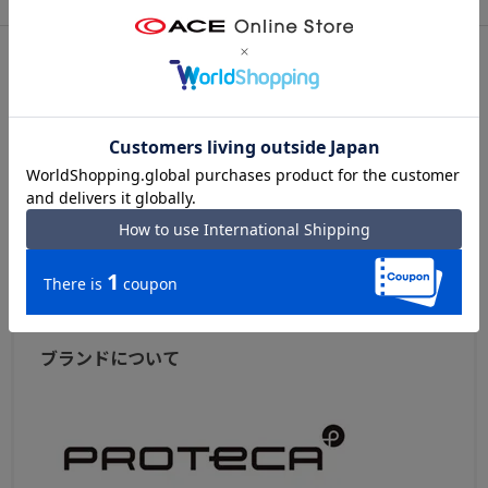
アフターサービス
お買い物ガイド
公的機関の検査に基づき、従来品に比べ約50％の体感音量軽減が証
明された、自社開発のキャスター。
シリーズについて
● TSダイヤルファスナーロック
PROTECA／プロテカ『MAXPASS SOFT 4 ／ マックスパス
TSダイヤルファスナーロック(Travel Sentry認可ロック)搭載で、施
ソフト 4』
錠したまま預け入れ可能。
シンプルなデザインで誰にでも持ちやすいマックスパスソ
※3ケタのダイヤルでロックを行うため鍵は付属しません。
フトシリーズがリニューアル。エキスパンド機能も搭載で
す。
● アウターボトムパーツ
PROTECA／プロテカ MAXPASS SOFT4 TOPへ
ケース下部にはPP製のボトムパンを採用する事で、軽量化と安定性
を実現。底面には荷物の上げ下げに便利な凹みを設けました。
ブランドについて