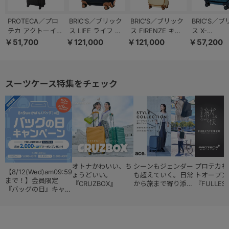
PROTECA／プロ
BRIC'S／ブリック
BRIC'S／ブリック
BRIC'S／
テカ アクトーイ2
ス LIFE ライフ キ
ス FIRENZE キャ
ス X-
キャリーケース 日
ャリーケース 45L
リーケース 45L
COLLECTIO
￥51,700
￥121,000
￥121,000
￥57,200
本製 35L 機内持ち
89145 ／
89076 ／
REPLAY 
込み キャスタース
BLF15290
BBJ15290
ケース トロ
トッパー 12101
機内持ち込
89321／JXD
スーツケース特集をチェック
オトナかわいい、ち
シーンもジェンダー
プロテカ初
【8/12(Wed)am09:59
ょうどいい。
も超えていく。日常
トオープン
まで！】会員限定
『CRUZBOX』
から旅まで寄り添う
『FULLES
『バッグの日』キャン
『スタイルコレクシ
ペーン
ョン』