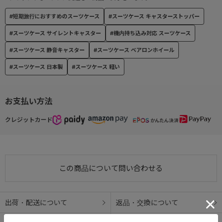
取付部分を一段下げ、外寸に影響しない柔らかく握りやすいレザー
#短期旅行におすすめのスーツケース
#スーツケース キャスターストッパー
ハンドル。
#スーツケース サイレントキャスター
#機内持ち込み対応 スーツケース
● サイドハンドル
#スーツケース 静音キャスター
#スーツケース ベアロンホイール
上げ下ろし時に便利なサイドハンドル。
#スーツケース 日本製
#スーツケース 軽い
● プルドライブハンドル
身長に合わせて高さ調整が可能なプルドライブハンドル。
お支払い方法
● マジックストップ
クレジットカード
手元のスイッチで簡単に操作でき、不意な走行を防ぐキャスタース
トッパー機能を搭載。
● ベアロンホイール
この商品について問い合わせる
ホイール部には滑らかな走行を可能にする、ベアリング内蔵のベア
ロンホイールを搭載。
出荷・配送について
返品・交換について
● サイレントキャスター