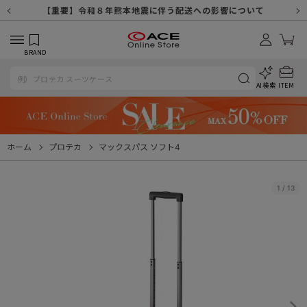
【重要】天候不良や交通状況・物量増等に伴う配送への影響について
【重要】納品書・領収書ペーパーレス化（電子化）のお知らせ
【重要】8/11（火・祝）休業及び配送スケジュールについて
【重要】令和８年熊本地震に伴う配送への影響について
【重要】SNSのなりすまし詐欺にご注意ください
【重要】各種メールが届かない場合に関しまして
【重要】悪質な詐欺サイトにご注意ください
【重要】お問い合わせのご対応に関しまして
BRAND
AI検索
ITEM
ホーム
プロテカ
マックスパス ソフト4
1
/
13