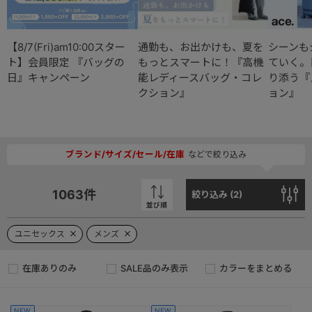
【8/7(Fri)am10:00スター
通勤も、お出かけも、夏を
シーンも
ト】会員限定 『バッグの
もっとスマートに！『高機
ていく。
日』キャンペーン
能レディースバッグ・コレ
り添う『
クション』
ョン』
ブランド/サイズ/セール/在庫
などで絞り込み
1063
件
絞り込み (
2
)
並び順
ユニセックス
メンズ
在庫ありのみ
SALE品のみ表示
カラーをまとめる
NEW
NEW