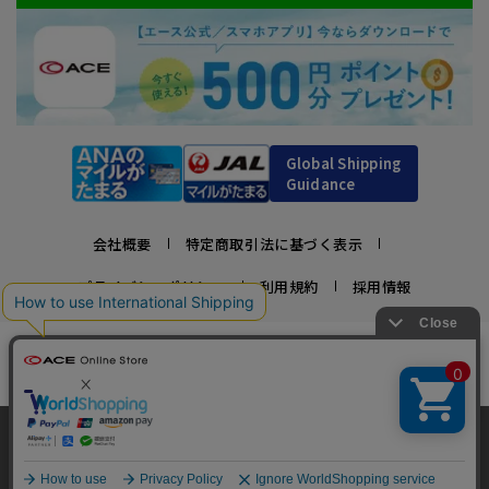
Global Shipping
Guidance
会社概要
特定商取引法に基づく表示
プライバシーポリシー
利用規約
採用情報
かばんの総合メーカー、エース公式サイト
スーツケースビジネスバッグ直営店ならではの豊富なラインナップでご紹介！
充実のアフターサービス・豊富な品揃え・安心のメーカー直営ストア
当サイトでは、サイトの利便性向上のため、クッ
キー(Cookie)を使用しています。クッキーについ
承諾する
Copyright © ACE Co., Ltd. All rights reserved.
て
詳細はこちら