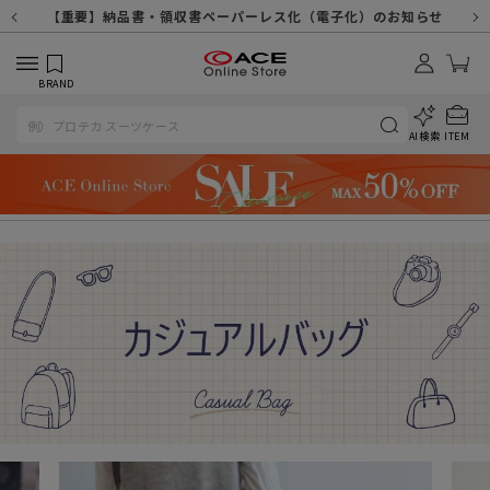
【重要】天候不良や交通状況・物量増等に伴う配送への影響について
【重要】納品書・領収書ペーパーレス化（電子化）のお知らせ
【重要】令和８年熊本地震に伴う配送への影響について
【重要】SNSのなりすまし詐欺にご注意ください
【重要】各種メールが届かない場合に関しまして
【重要】悪質な詐欺サイトにご注意ください
【重要】お問い合わせのご対応に関しまして
BRAND
AI検索
ITEM