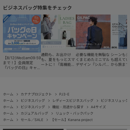
09161
ビジネスバッグ特集をチェック
通勤も、お出かけ
必要な機能を無駄な
シーンもジ
【8/12(Wed)am09:59
も、夏をもっとスマ
くまとめたミニマル
も超えてい
まで！】会員限定
ートに！『高機能レ
デザイン『シルパッ
から旅まで
『バッグの日』キャン
ディースバッグ・コ
ク』
『スタイル
ペーン
レクション』
ョン』
ホーム
カナナプロジェクト
PJ3-E
ホーム
ビジネスバッグ
レディースビジネスバッグ
ビジネスリュック
ホーム
ビジネスバッグ
機能・用途から探す
A4サイズ
ホーム
カジュアルバッグ
リュック・バックパック
ホーム
セール／SALE
【セール】Kanana project