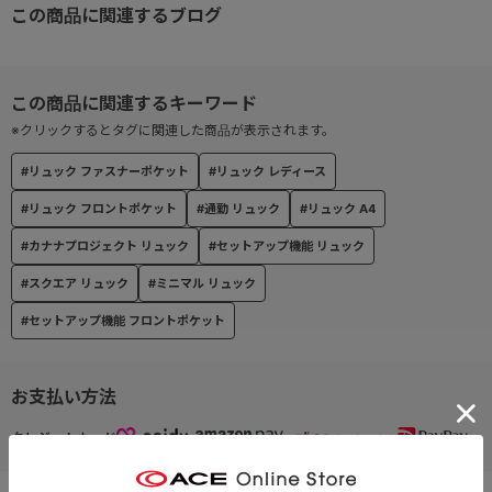
この商品に関連するブログ
□内装ポケット
・13.3インチPCスリーブ×1
・片マチオープンポケット×2
・ファスナーポケット×1
□外装ポケット
※クリックするとタグに関連した商品が表示されます。
・広がるサイトポケット×1
#リュック ファスナーポケット
#リュック レディース
必要に応じてファスナーでマチを広げることができます。
#リュック フロントポケット
#通勤 リュック
#リュック A4
・ペットボトルを隠せる！ファスナーサイドポケット×1
ペットボトルや傘などを収納可能。ファスナーを閉じるとカジュ
#カナナプロジェクト リュック
#セットアップ機能 リュック
アルさを軽減してくれます。
#スクエア リュック
#ミニマル リュック
・フロントポケット×1
#セットアップ機能 フロントポケット
→クッション入り片マチオープンポケット×2
→キーフック付き
お支払い方法
※外装カラーを問わず内装カラーは全て同じブルーです。
クレジットカード