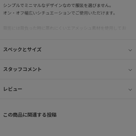
シンプルでミニマルなデザインなので服装を選びません。
オン・オフ幅広いシチュエーションでご使用いただけます。
背面には背負った時に蒸れにくいエアメッシュ素材を使用してお
り、
スーツケースに固定できるセットアップベルトを設置しています。
スペックとサイズ
A4クリアファイル(W22×H31cm)が収納可能なサイズ感で、 13.3イ
ンチPC(W31×H22×D2.5cm)が収納可能なクッション入りスリーブ
スタッフコメント
を設置しています。
書類やPC、ポーチやペットボトル等、必要な荷物をしっかり収納可
レビュー
能。
ポケットも豊富なので細かな荷物の整理整頓に便利です。
メインファスナーには防犯性に優れ不用意に開かないようにするセ
この商品に関連する投稿
ーフティロック付き。
充実の10ポケット