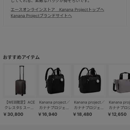
してくれる、素敵なバッグが勢ぞろいです。
エースオンラインストア Kanana Projectトップへ
Kanana Projectブランドサイトへ
【WEB限定】ACE
Kanana project／
Kanana project／
Kanana pro
クレスタS スーツ
カナナプロジェク
カナナプロジェク
カナナプロ
ケース 35/42L 機
ト PJ3-E タテ型
ト PJ3-E ヨコ型
ト DYLサリール2
￥30,800
￥16,940
￥18,480
￥12,650
内持ち込み エキス
68821
68823
2WAY シ
パンダブル キャス
バッグ 359
ターストッパー