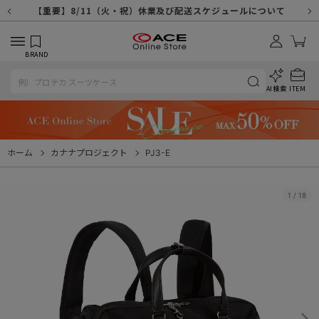
【重要】天候不良や交通状況・物量増等に伴う配送への影響について
【重要】納品書・領収書ペーパーレス化（電子化）のお知らせ
【重要】8/11（火・祝）休業及び配送スケジュールについて
【重要】令和８年熊本地震に伴う配送への影響について
【重要】システムエラーによる出荷遅延につきまして
【重要】SNSのなりすまし詐欺にご注意ください
【重要】各種メールが届かない場合に関しまして
【重要】悪質な詐欺サイトにご注意ください
【重要】お問い合わせのご対応に関しまして
BRAND
AI検索
ITEM
ホーム
カナナプロジェクト
PJ3-E
1
/
18