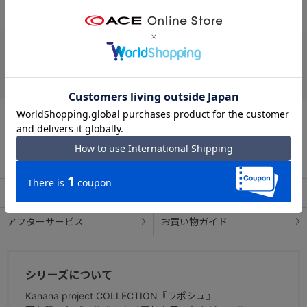
<外装>
#シンプル 背面ポケット
#シンプル 軽い
・斜めフロントポケット×1（キーフック）
・タテフロントポケット
お支払い方法
・背面ポケット
クレジットカード
この商品について問い合わせる
出荷・配送について
返品・交換について
アフターサービス
お買い物ガイド
シリーズについて
Kanana project COLLECTION『ラポシュ』