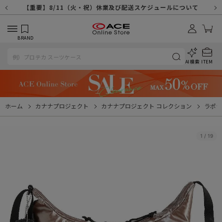
【重要】天候不良や交通状況・物量増等に伴う配送への影響について
【重要】納品書・領収書ペーパーレス化（電子化）のお知らせ
【重要】8/11（火・祝）休業及び配送スケジュールについて
【重要】令和８年熊本地震に伴う配送への影響について
【重要】システムエラーによる出荷遅延につきまして
【重要】SNSのなりすまし詐欺にご注意ください
【重要】各種メールが届かない場合に関しまして
【重要】悪質な詐欺サイトにご注意ください
【重要】お問い合わせのご対応に関しまして
BRAND
AI検索
ITEM
ホーム
カナナプロジェクト
カナナプロジェクト コレクション
ラポシ
1
/
19