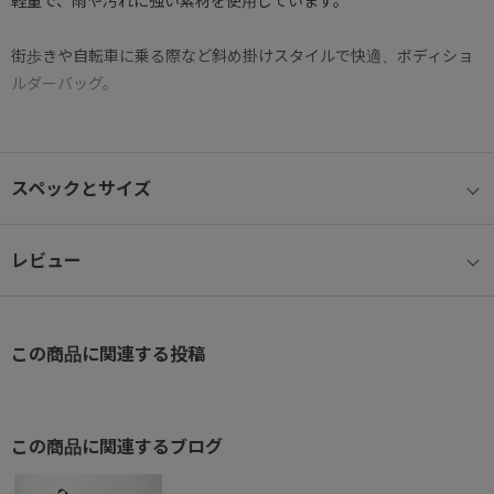
軽量で、雨や汚れに強い素材を使用しています。
街歩きや自転車に乗る際など斜め掛けスタイルで快適、ボディショ
ルダーバッグ。
●メイン収納
中身が見えやすいメッシュファスナーポケットや出し入れしやすい
スペックとサイズ
オープンポケットなど
用途によって使い分けできるポケットが充実。
レビュー
●ボトルホルダー
ペットボトルや、折りたたみ傘の収納に便利なボトルホルダー付
き。
この商品に関連する投稿
●背面ポケット
セキュリティー性が高く、出し入れしやすい背面ポケット。
この商品に関連するブログ
●フロントポケット