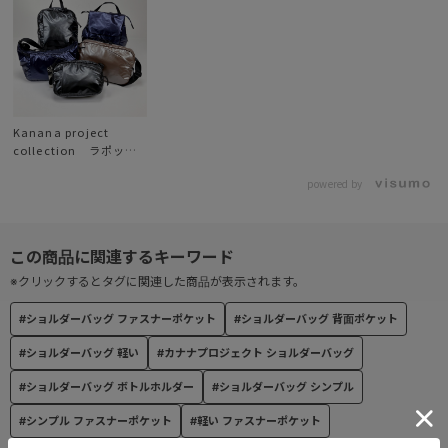
斜めとタテにフロントポケットが2つ。
斜めフロントポケットには、鍵などを取り付けられるキーフック付
き。
●セットアップ機能
スーツケースなどのプルドライブハンドルに固定し走行時にバッグ
Kanana project
collection ラポッシ
のふらつきを防ぎます。
ュ新登場
powered by
●ショルダーベルト
好みの長さに調節可能です。
----------------------
※クリックするとタグに関連した商品が表示されます。
機能詳細
#ショルダーバッグ ファスナーポケット
#ショルダーバッグ 背面ポケット
<内装>
・メッシュファスナーポケット
#ショルダーバッグ 軽い
#カナナプロジェクト ショルダーバッグ
・ボトルホルダー
#ショルダーバッグ ボトルホルダー
#ショルダーバッグ シンプル
・ポケット×2
#シンプル ファスナーポケット
#軽い ファスナーポケット